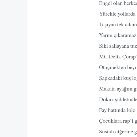
Engel olan herkes
Yürekle yollarda
Taşıyan tek adam
Yarını çıkaramaz,
Siki sallayana tu
MC Delik Çorap'
Ot içmekten beyn
Şapkadaki kuş l
Makata ayağım gi
Dokuz şiddetinde
Fay hattında lolo
Çocuklara rap’i 
Sustalı ciğerine g