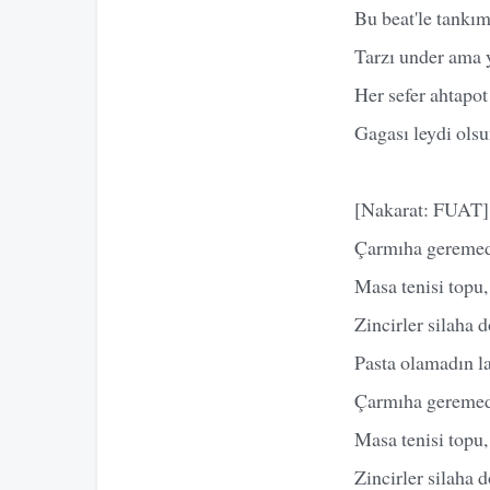
Bu beat'le tankı
Tarzı under ama y
Her sefer ahtapot
Gagası leydi olsu
[Nakarat: FUAT]
Çarmıha geremed
Masa tenisi topu, 
Zincirler silaha 
Pasta olamadın l
Çarmıha geremed
Masa tenisi topu, 
Zincirler silaha 