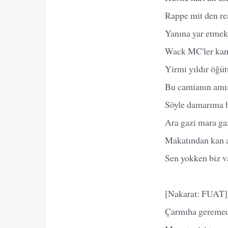
Rappe mit den rea
Yanına yar etmek
Wack MC'ler kans
Yirmi yıldır öğüt
Bu camianın amın
Söyle damarıma 
Ara gazi mara ga
Makatından kan 
Sen yokken biz va
[Nakarat: FUAT]
Çarmıha geremed