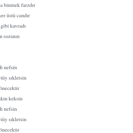
ma binmek farzdır
er üstü candır
 gibi kavradı
n ısıranın
i nefsin
tüy sıkletsin
dönecektir
akin keksin
i nefsin
tüy sıkletsin
dönecektir