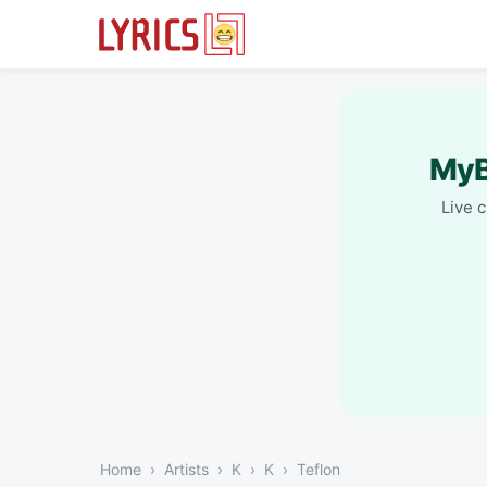
MyB
Live 
Home
Artists
K
K
Teflon