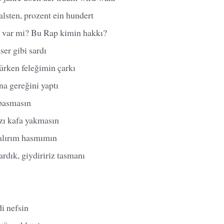
lsten, prozent ein hundert
 var mi? Bu Rap kimin hakkı?
er gibi sardı
ürken feleğimin çarkı
a gereğini yaptı
basmasın
zı kafa yakmasın
alırım hasmımın
rdık, giydiririz tasmanı
i nefsin