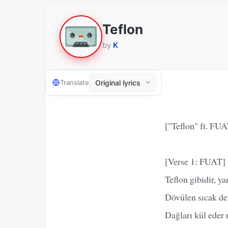
Teflon
by
K
Translate
["Teflon" ft. FUAT
[Verse 1: FUAT]
Teflon gibidir, 
Dövülen sıcak de
Dağları kül eder