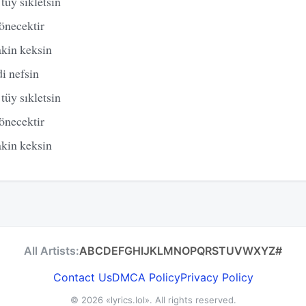
tüy sıkletsin
dönecektir
akin keksin
i nefsin
tüy sıkletsin
dönecektir
akin keksin
All Artists:
A
B
C
D
E
F
G
H
I
J
K
L
M
N
O
P
Q
R
S
T
U
V
W
X
Y
Z
#
Contact Us
DMCA Policy
Privacy Policy
© 2026
«lyrics.lol»
. All rights reserved.