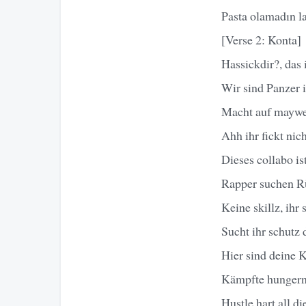
Pasta olamadın l
[Verse 2: Konta]
Hassickdir?, das i
Wir sind Panzer i
Macht auf maywea
Ahh ihr fickt nich
Dieses collabo is
Rapper suchen Rü
Keine skillz, ihr
Sucht ihr schutz
Hier sind deine 
Kämpfte hungernd
Hustle hart all d