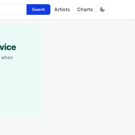
Artists
Charts
Search
vice
y when
s