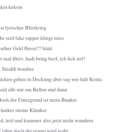
akin keksin
st lyrischer Blitzkrieg
hr seid fake rapper klingt mies
ther Geld fliesst?? häää
t mal fiktiv, hadi bring beef, ich fick tief!
t Stealth bomber
cken gehen in Deckung aber sag wer hält Konta
 seid alle nur am Bellen und dann
 doch der Untergrund ist mein Bunker
Klunker meine Klunker
, leid und kummer also jetzt nicht wundern
ie jahre doch der traum wird wahr