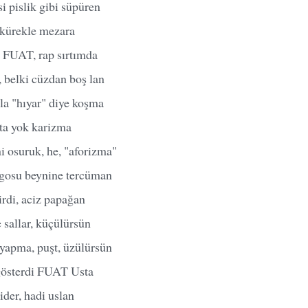
i pislik gibi süpüren
 kürekle mezara
 FUAT, rap sırtımda
 belki cüzdan boş lan
zla "hıyar" diye koşma
ta yok karizma
i osuruk, he, "aforizma"
ogosu beynine tercüman
rdi, aciz papağan
 sallar, küçülürsün
 yapma, puşt, üzülürsün
gösterdi FUAT Usta
ider, hadi uslan