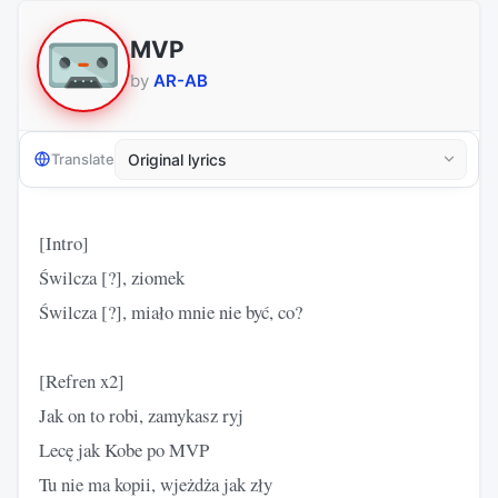
MVP
by
AR-AB
Translate
[Intro]
Świlcza [?], ziomek
Świlcza [?], miało mnie nie być, co?
[Refren x2]
Jak on to robi, zamykasz ryj
Lecę jak Kobe po MVP
Tu nie ma kopii, wjeżdża jak zły