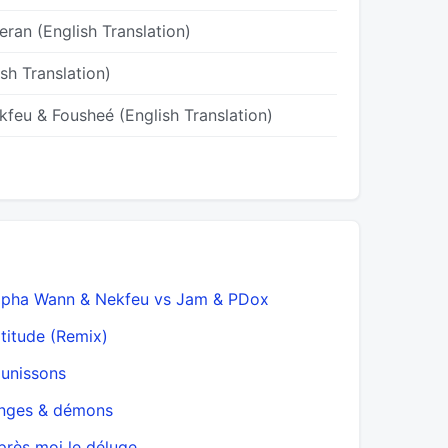
eran (English Translation)
sh Translation)
kfeu & Fousheé (English Translation)
lpha Wann & Nekfeu vs Jam & PDox
Aux porte
ltitude (Remix)
Avant tu ri
lunissons
Aéroplane
nges & démons
Baisse ta v
près moi le déluge
Bal masqu