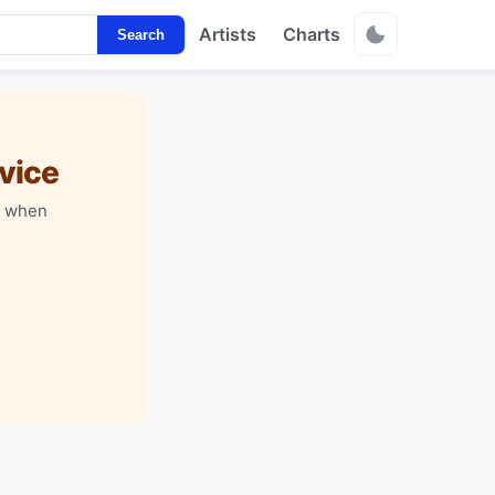
Artists
Charts
Search
vice
y when