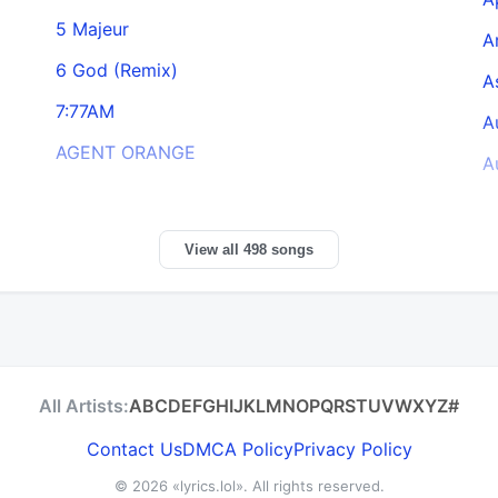
5 Majeur
A
6 God (Remix)
A
7:77AM
A
AGENT ORANGE
A
View all 498 songs
All Artists:
A
B
C
D
E
F
G
H
I
J
K
L
M
N
O
P
Q
R
S
T
U
V
W
X
Y
Z
#
Contact Us
DMCA Policy
Privacy Policy
© 2026
«lyrics.lol»
. All rights reserved.