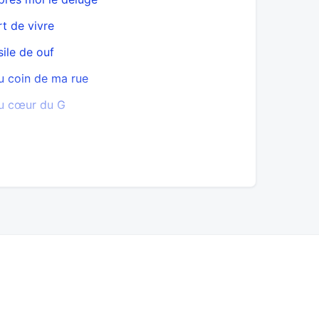
rt de vivre
Baptême de
sile de ouf
Barman
u coin de ma rue
Beat Boun
u cœur du G
Besoin de