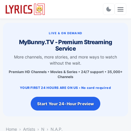
Charts
LIVE & ON DEMAND
MyBunny.TV - Premium Streaming
Service
More channels, more stories, and more ways to watch
without the wait.
Premium HD Channels • Movies & Series • 24/7 support • 35,000+
Channels
YOUR FIRST 24 HOURS ARE ON US • No card required
Start Your 24-Hour Preview
Home
Artists
N
N.A.P.