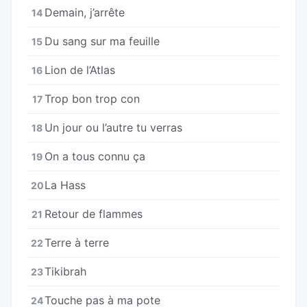
Demain, j’arrête
14
Du sang sur ma feuille
15
Lion de l’Atlas
16
Trop bon trop con
17
Un jour ou l’autre tu verras
18
On a tous connu ça
19
La Hass
20
Retour de flammes
21
Terre à terre
22
Tikibrah
23
Touche pas à ma pote
24