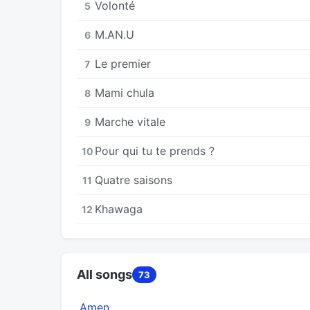
Volonté
5
M.AN.U
6
Le premier
7
Mami chula
8
Marche vitale
9
Pour qui tu te prends ?
10
Quatre saisons
11
Khawaga
12
All songs
73
Amen