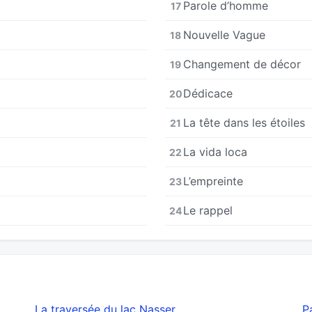
Parole d’homme
17
Nouvelle Vague
18
Changement de décor
19
Dédicace
20
La tête dans les étoiles
21
La vida loca
22
L’empreinte
23
Le rappel
24
La traversée du lac Nasser
P