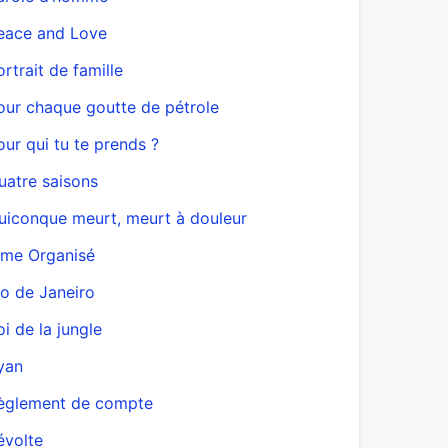
eace and Love
ortrait de famille
our chaque goutte de pétrole
our qui tu te prends ?
uatre saisons
uiconque meurt, meurt à douleur
ime Organisé
io de Janeiro
oi de la jungle
yan
èglement de compte
évolte