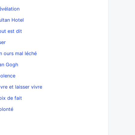
évélation
ultan Hotel
out est dit
uer
n ours mal léché
an Gogh
iolence
vre et laisser vivre
oix de fait
olonté