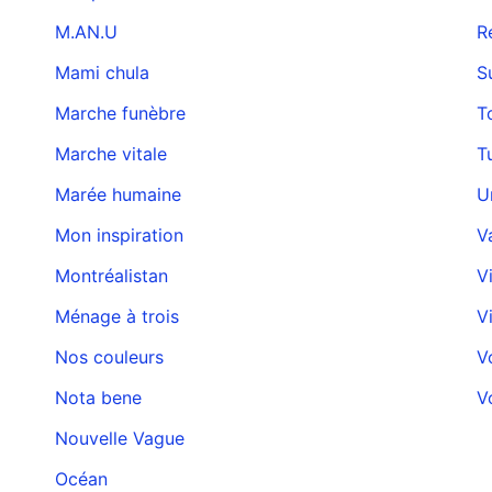
M.AN.U
R
Mami chula
S
Marche funèbre
T
Marche vitale
T
Marée humaine
U
Mon inspiration
V
Montréalistan
V
Ménage à trois
Vi
Nos couleurs
V
Nota bene
V
Nouvelle Vague
Océan