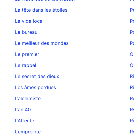
La tête dans les étoiles
P
La vida loca
P
Le bureau
P
Le meilleur des mondes
P
Le premier
Q
Le rappel
Q
Le secret des dieux
R
Les âmes perdues
R
L’alchimiste
R
L’an 40
R
L’Attente
R
L’empreinte
R