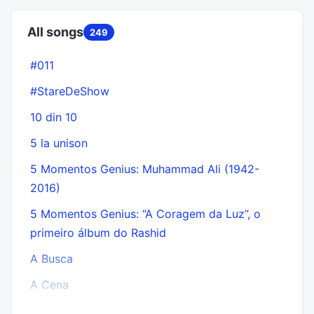
All songs
249
#011
#StareDeShow
10 din 10
5 la unison
5 Momentos Genius: Muhammad Ali (1942-
2016)
5 Momentos Genius: “A Coragem da Luz”, o
primeiro álbum do Rashid
A Busca
A Cena