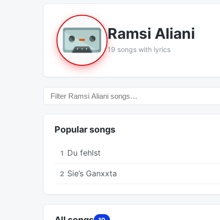
Ramsi Aliani
19 songs with lyrics
Popular songs
Du fehlst
1
Sie’s Ganxxta
2
All songs
19