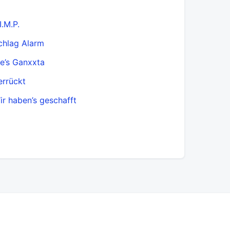
I.M.P.
chlag Alarm
ie’s Ganxxta
errückt
ir haben’s geschafft