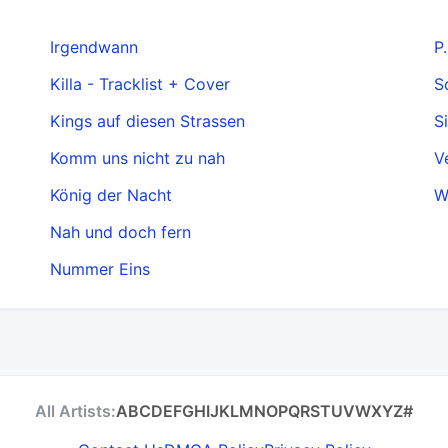
Irgendwann
P.
Killa - Tracklist + Cover
S
Kings auf diesen Strassen
S
Komm uns nicht zu nah
V
König der Nacht
W
Nah und doch fern
Nummer Eins
All Artists:
A
B
C
D
E
F
G
H
I
J
K
L
M
N
O
P
Q
R
S
T
U
V
W
X
Y
Z
#