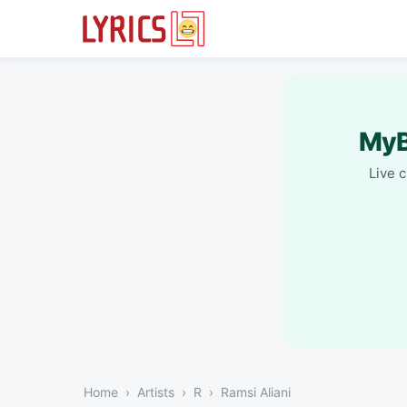
MyB
Live 
Home
Artists
R
Ramsi Aliani