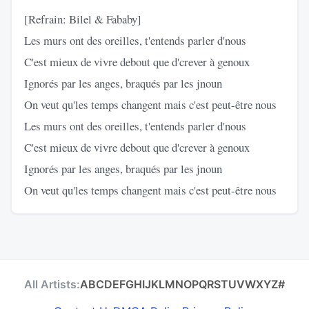
[Refrain: Bilel & Fababy]
Les murs ont des oreilles, t'entends parler d'nous
C'est mieux de vivre debout que d'crever à genoux
Ignorés par les anges, braqués par les jnoun
On veut qu'les temps changent mais c'est peut-être nous
Les murs ont des oreilles, t'entends parler d'nous
C'est mieux de vivre debout que d'crever à genoux
Ignorés par les anges, braqués par les jnoun
On veut qu'les temps changent mais c'est peut-être nous
All Artists:
A
B
C
D
E
F
G
H
I
J
K
L
M
N
O
P
Q
R
S
T
U
V
W
X
Y
Z
#