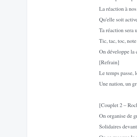
La réaction à nos
Qu'elle soit activ
Ta réaction sera
Tic, tac, toc, not
On développe la c
[Refrain]
Le temps passe, le
Une nation, un gr
[Couplet 2 – Roc
On organise de g
Solidaires devant
On se masque la r