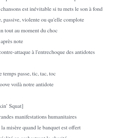
 chansons est inévitable si tu mets le son à fond
e, passive, violente ou qu'elle complote
 un tout au moment du choc
e après note
ontre-attaque à l'entrechoque des antidotes
 temps passe, tic, tac, toc
oove voilà notre antidote
kin’ Squat]
randes manifestations humanitaires
 la misère quand le banquet est offert
éalité en orchestrant la charité