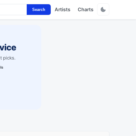
Artists
Charts
Search
vice
t picks.
ls