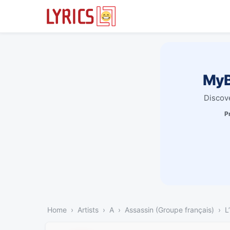
MyB
Discove
P
Home
Artists
A
Assassin (Groupe français)
L