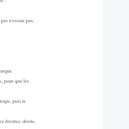
pas n'essaie pas,
barque
k, pour que les
trape, puis te
 étroites, droite,