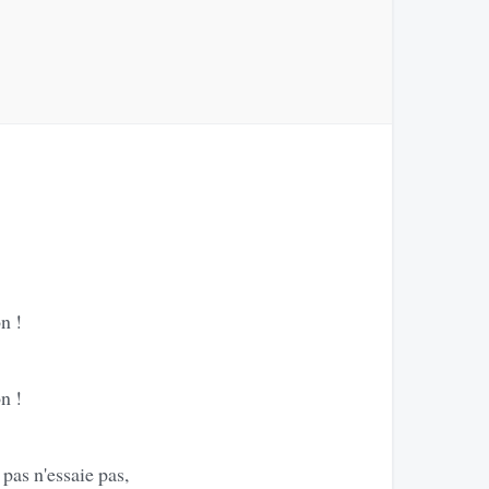
n !
n !
pas n'essaie pas,