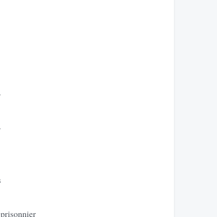
r
r
s
 prisonnier