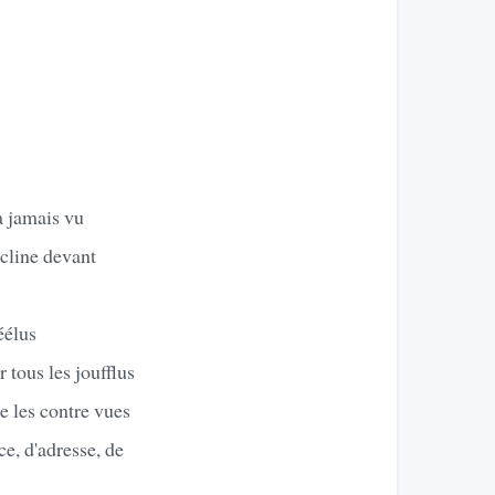
a jamais vu
ncline devant
éélus
 tous les joufflus
e les contre vues
ce, d'adresse, de