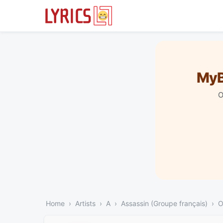
MyB
O
Home
Artists
A
Assassin (Groupe français)
O