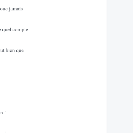
voue jamais
e quel compte-
aut bien que
n !
n !