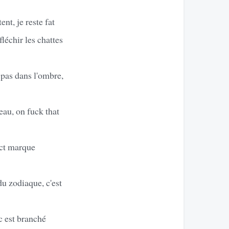
nt, je reste fat
léchir les chattes
 pas dans l'ombre,
eau, on fuck that
act marque
du zodiaque, c'est
c est branché