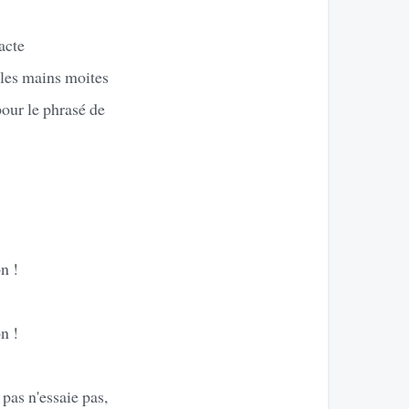
pacte
 les mains moites
pour le phrasé de
n !
n !
pas n'essaie pas,