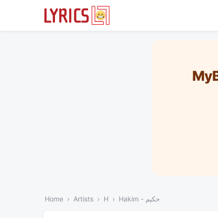
MyB
Home
Artists
H
Hakim - حكيم