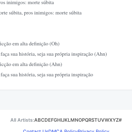
ros inimigos: morte súbita
rte súbita, pros inimigos: morte súbita
ficção em alta definição (Oh)
 faça sua história, seja sua própria inspiração (Ahn)
ficção em alta definição (Ahn)
 faça sua história, seja sua própria inspiração
All Artists:
A
B
C
D
E
F
G
H
I
J
K
L
M
N
O
P
Q
R
S
T
U
V
W
X
Y
Z
#
Contact Us
DMCA Policy
Privacy Policy