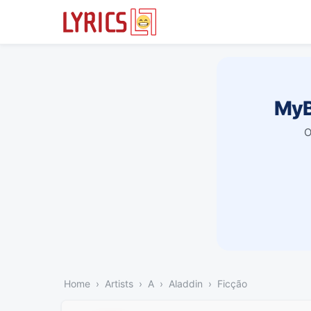
MyB
O
Home
Artists
A
Aladdin
Ficção