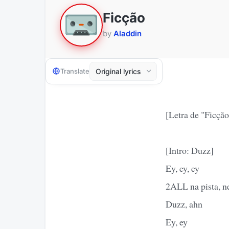
Ficção
by
Aladdin
Translate
[Letra de "Ficç
[Intro: Duzz]
Ey, ey, ey
2ALL na pista, n
Duzz, ahn
Ey, ey