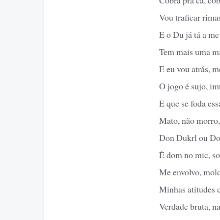
Vou traficar rim
E o Du já tá a me 
Tem mais uma mi
E eu vou atrás, 
O jogo é sujo, i
E que se foda ess
Mato, não morro,
Don Dukrl ou Do
É dom no mic, s
Me envolvo, mold
Minhas atitudes 
Verdade bruta, na