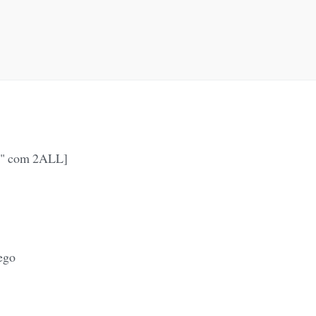
ão" com 2ALL]
ego