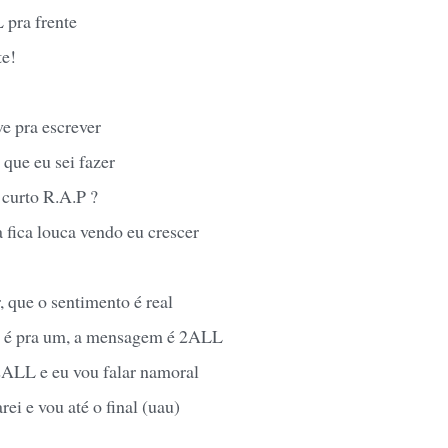
 pra frente
te!
e pra escrever
 que eu sei fazer
 curto R.A.P ?
 fica louca vendo eu crescer
, que o sentimento é real
é pra um, a mensagem é 2ALL
ALL e eu vou falar namoral
ei e vou até o final (uau)