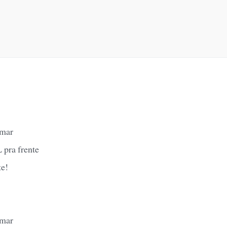
amar
 pra frente
te!
amar