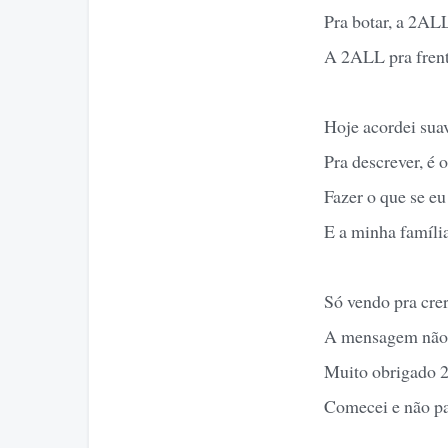
Pra botar, a 2ALL
A 2ALL pra fren
Hoje acordei suav
Pra descrever, é o
Fazer o que se eu
E a minha família
Só vendo pra crer
A mensagem não 
Muito obrigado 2
Comecei e não par