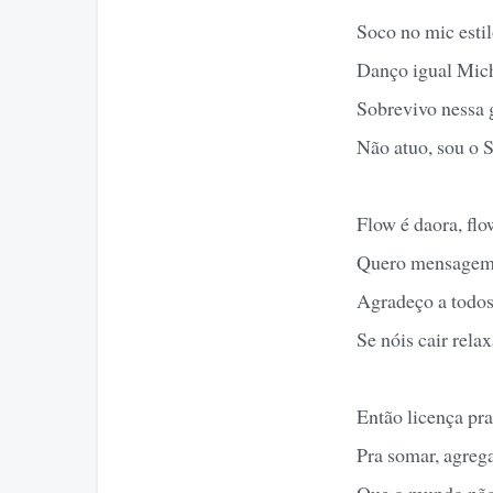
Soco no mic estil
Danço igual Mich
Sobrevivo nessa g
Não atuo, sou o S
Flow é daora, fl
Quero mensagem a
Agradeço a todos
Se nóis cair relax
Então licença pra
Pra somar, agregar
Que o mundo não 