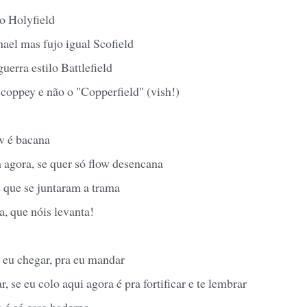
o Holyfield
ael mas fujo igual Scofield
uerra estilo Battlefield
coppey e não o "Copperfield" (vish!)
ow é bacana
gora, se quer só flow desencana
 que se juntaram a trama
a, que nóis levanta!
 eu chegar, pra eu mandar
, se eu colo aqui agora é pra fortificar e te lembrar
é só essa baderna