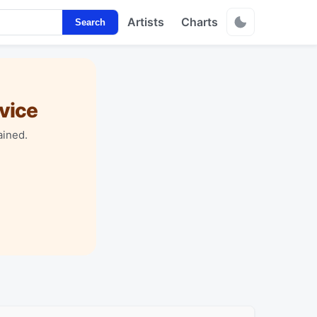
Artists
Charts
Search
vice
ained.