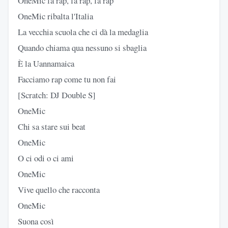
OneMic fa rap, fa rap, fa rap
OneMic ribalta l'Italia
La vecchia scuola che ci dà la medaglia
Quando chiama qua nessuno si sbaglia
È la Uannamaica
Facciamo rap come tu non fai
[Scratch: DJ Double S]
OneMic
Chi sa stare sui beat
OneMic
O ci odi o ci ami
OneMic
Vive quello che racconta
OneMic
Suona così