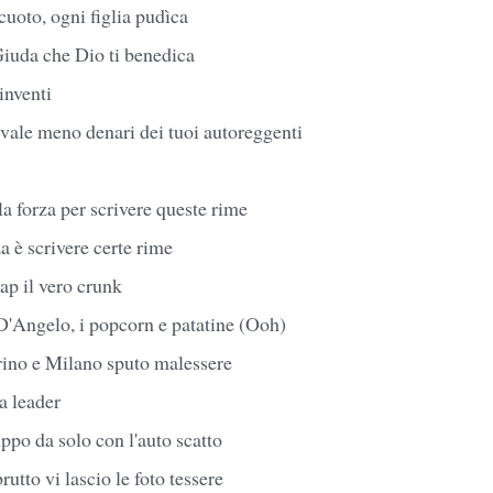
cuoto, ogni figlia pudìca
 Giuda che Dio ti benedica
 inventi
 vale meno denari dei tuoi autoreggenti
la forza per scrivere queste rime
a è scrivere certe rime
ap il vero crunk
 D'Angelo, i popcorn e patatine (Ooh)
rino e Milano sputo malessere
a leader
uppo da solo con l'auto scatto
brutto vi lascio le foto tessere