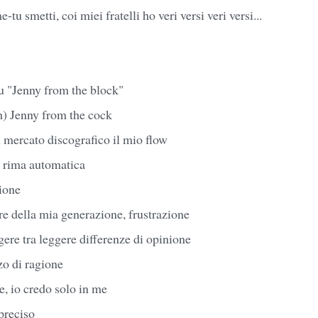
-tu smetti, coi miei fratelli ho veri versi veri versi...
tu "Jenny from the block"
h) Jenny from the cock
l mercato discografico il mio flow
, rima automatica
ione
re della mia generazione, frustrazione
gere tra leggere differenze di opinione
o di ragione
e, io credo solo in me
preciso