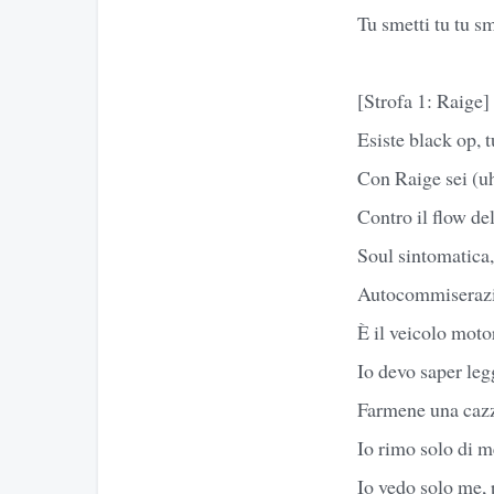
Tu smetti tu tu sme
[Strofa 1: Raige]
Esiste black op, 
Con Raige sei (u
Contro il flow de
Soul sintomatica
Autocommiseraz
È il veicolo moto
Io devo saper leg
Farmene una cazz
Io rimo solo di m
Io vedo solo me, 