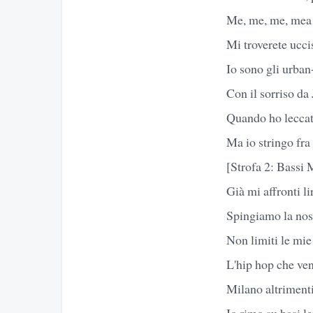
Me, me, me, mea
Mi troverete ucc
Io sono gli urban
Con il sorriso da
Quando ho leccato 
Ma io stringo fra
[Strofa 2: Bassi 
Già mi affronti l
Spingiamo la nost
Non limiti le mie 
L'hip hop che ven
Milano altrimenti
Io rimo su basi l