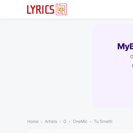
MyB
O
Home
Artists
O
OneMic
Tu Smetti