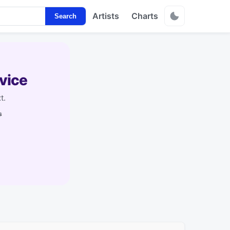
Artists
Charts
Search
vice
t.
s