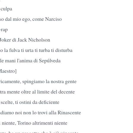
 culpa
iso dal mio ego, come Narciso
-rap
 Joker di Jack Nicholson
la fulva ti urta ti turba ti disturba
 le mani l'anima di Sepúlveda
Maestro]
iricamente, spingiamo la nostra gente
ra mente oltre al limite del decente
scelte, ti ostini da deficiente
diamo noi non lo trovi alla Rinascente
 niente, Torino altrimenti niente
ente, ho un progetto che è già vincente