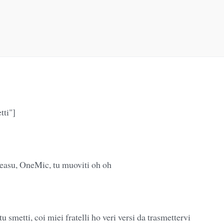
tti"]
easu, OneMic, tu muoviti oh oh
u smetti, coi miei fratelli ho veri versi da trasmettervi