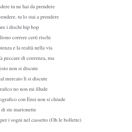
ndere tu ne hai da prendere
endere, tu lo stai a prendere
are i dischi hip hop
liono correre certi rischi
tenza e la realtà nella via
fa peccare di coerenza, ma
esto non si discute
al mercato lì si discute
rafico no non mi illude
ografico con Ensi non si chiude
 di ste marionette
 per i sogni nel cassetto (Oh le bollette)