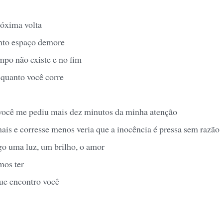
róxima volta
nto espaço demore
mpo não existe e no fim
 quanto você corre
 você me pediu mais dez minutos da minha atenção
ais e corresse menos veria que a inocência é pressa sem razão
go uma luz, um brilho, o amor
mos ter
ue encontro você