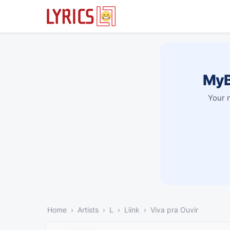
MyB
Your 
Home
Artists
L
Liink
Viva pra Ouvir