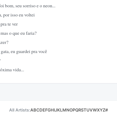
i bom, seu sorriso e o neon...
, por isso eu voltei
 pra te ver
 mas o que eu faria?
azer?
gata, eu guardei pra você
?
óxima vida...
All Artists:
A
B
C
D
E
F
G
H
I
J
K
L
M
N
O
P
Q
R
S
T
U
V
W
X
Y
Z
#