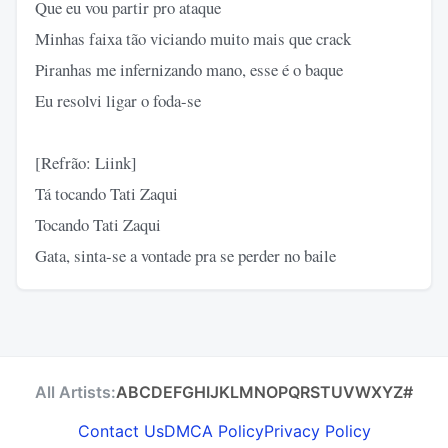
Que eu vou partir pro ataque
Minhas faixa tão viciando muito mais que crack
Piranhas me infernizando mano, esse é o baque
Eu resolvi ligar o foda-se
[Refrão: Liink]
Tá tocando Tati Zaqui
Tocando Tati Zaqui
Gata, sinta-se a vontade pra se perder no baile
All Artists:
A
B
C
D
E
F
G
H
I
J
K
L
M
N
O
P
Q
R
S
T
U
V
W
X
Y
Z
#
Contact Us
DMCA Policy
Privacy Policy