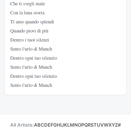
Che ti svegli male
Con la luna storta
Ti amo quando splendi
Quando piovi di più
Dentro i tuoi silenzi
Sento l'urlo di Munch
Dentro ogni tuo silenzio
Sento l'urlo di Munch
Dentro ogni tuo silenzio
Sento l'urlo di Munch
All Artists:
A
B
C
D
E
F
G
H
I
J
K
L
M
N
O
P
Q
R
S
T
U
V
W
X
Y
Z
#