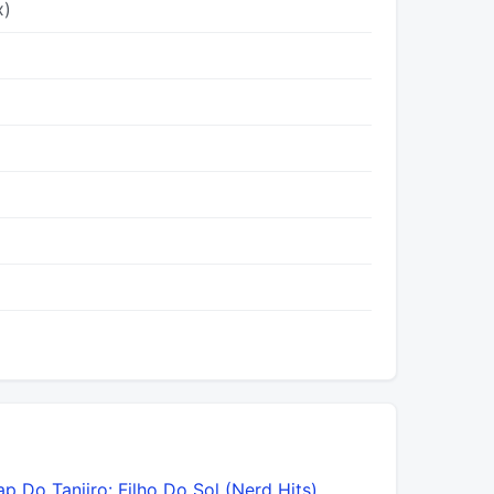
x)
ap Do Tanjiro: Filho Do Sol (Nerd Hits)