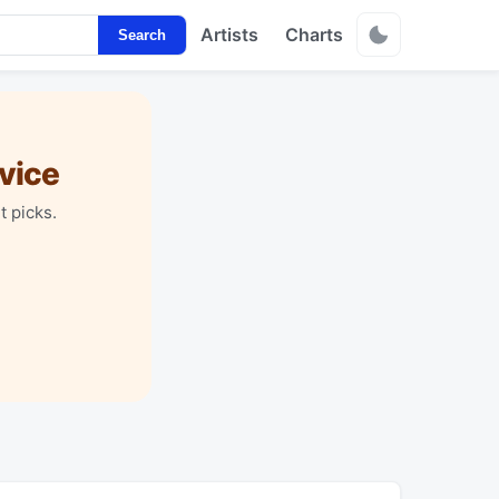
Artists
Charts
Search
vice
t picks.