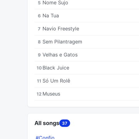
Nome Sujo
5
Na Tua
6
Navio Freestyle
7
Sem Pilantragem
8
Velhas e Gatos
9
Black Juice
10
Só Um Rolê
11
Museus
12
All songs
37
#Confio