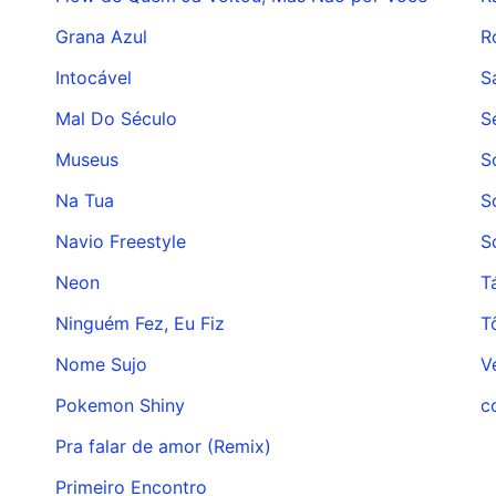
Grana Azul
R
Intocável
S
Mal Do Século
S
Museus
S
Na Tua
S
Navio Freestyle
S
Neon
T
Ninguém Fez, Eu Fiz
T
Nome Sujo
V
Pokemon Shiny
​
Pra falar de amor (Remix)
Primeiro Encontro