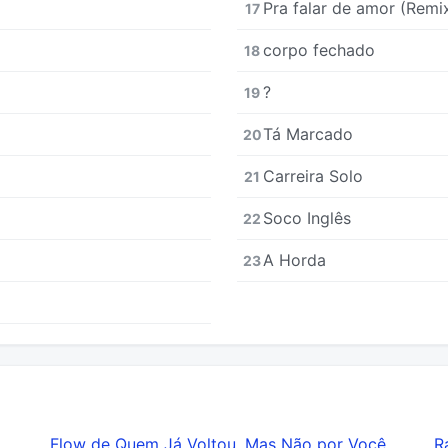
Pra falar de amor (Remi
17
​corpo fechado
18
?
19
Tá Marcado
20
Carreira Solo
21
Soco Inglês
22
A Horda
23
Flow de Quem Já Voltou, Mas Não por Você
R