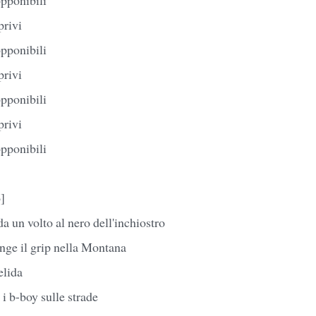
privi
opponibili
privi
opponibili
privi
opponibili
]
a un volto al nero dell'inchiostro
inge il grip nella Montana
elida
 i b-boy sulle strade