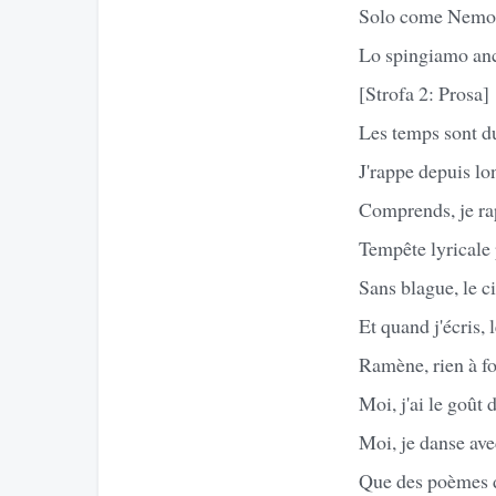
Solo come Nemo, 
Lo spingiamo an
[Strofa 2: Prosa]
Les temps sont du
J'rappe depuis l
Comprends, je rap
Tempête lyricale 
Sans blague, le c
Et quand j'écris,
Ramène, rien à fo
Moi, j'ai le goût 
Moi, je danse ave
Que des poèmes de