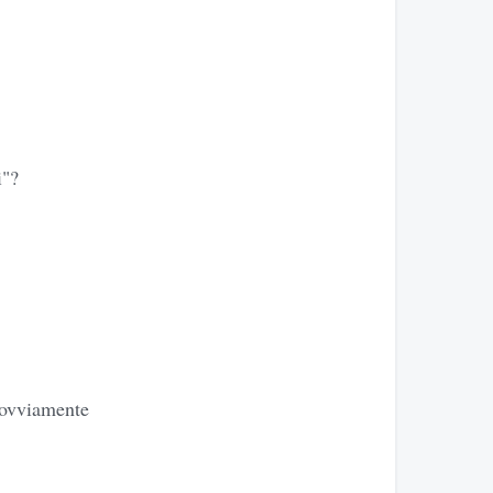
i"?
o ovviamente