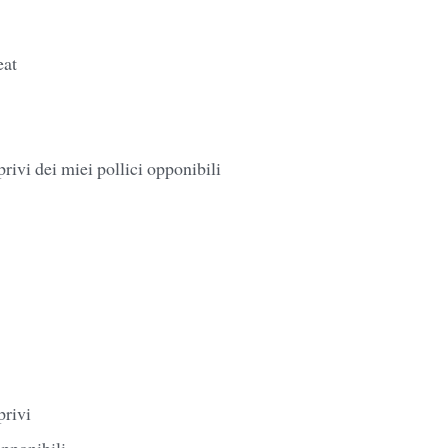
eat
privi dei miei pollici opponibili
privi
opponibili