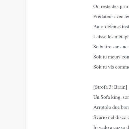
On reste des prim
Prédateur avec l
Auto-défense insti
Laisse les métaph
Se battre sans ne 
Soit tu meurs co
Soit tu vis comme
[Strofa 3: Brain]
Un Sofa king, son
Arrotolo due bo
Svario nel disco 
Io vado a cazzo d