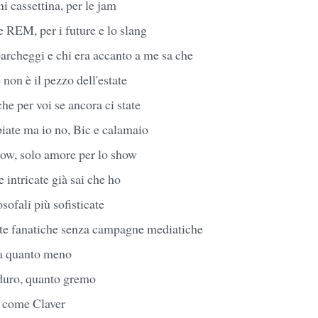
ni cassettina, per le jam
se REM, per i future e lo slang
parcheggi e chi era accanto a me sa che
 non è il pezzo dell'estate
he per voi se ancora ci state
iate ma io no, Bic e calamaio
low, solo amore per lo show
 intricate già sai che ho
sofali più sofisticate
e fanatiche senza campagne mediatiche
a quanto meno
 duro, quanto gremo
 come Claver