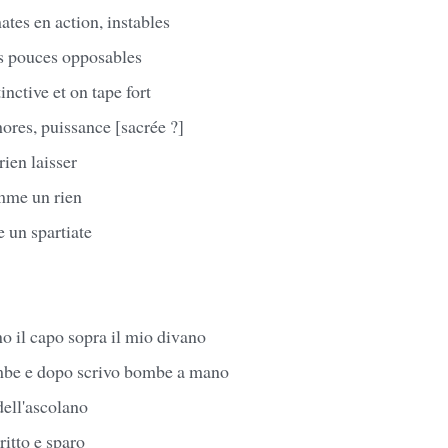
ates en action, instables
es pouces opposables
nctive et on tape fort
ores, puissance [sacrée ?]
rien laisser
mme un rien
 un spartiate
o il capo sopra il mio divano
mbe e dopo scrivo bombe a mano
dell'ascolano
ritto e sparo