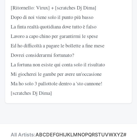
[Ritornello: Virux] + [scratches Dj Dima]
Dopo di noi viene solo il punto più basso
La finta realtà quotidiana dove tutto è falso
Lavoro a capo chino per garantirmi le spese
Ed ho difficoltà a pagare le bollette a fine mese
Dovrei considerarmi fortunato?
La fortuna non esiste qui conta solo il risultato
Mi giocherei le gambe per avere un'occasione
Ma ho solo 3 pallottole dentro a 'sto cannone!
[scratches Dj Dima]
All Artists:
A
B
C
D
E
F
G
H
I
J
K
L
M
N
O
P
Q
R
S
T
U
V
W
X
Y
Z
#