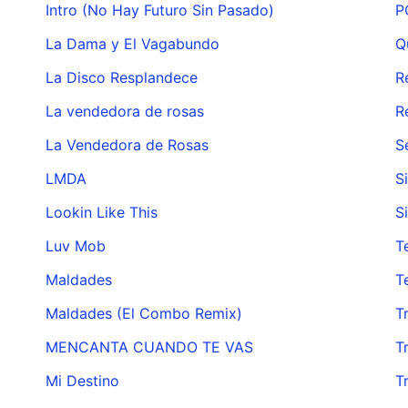
Intro (No Hay Futuro Sin Pasado)
P
La Dama y El Vagabundo
Q
La Disco Resplandece
R
La vendedora de rosas
R
La Vendedora de Rosas
S
LMDA
S
Lookin Like This
S
Luv Mob
T
Maldades
T
Maldades (El Combo Remix)
T
MENCANTA CUANDO TE VAS
T
Mi Destino
T