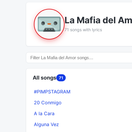
La Mafia del A
71 songs with lyrics
All songs
71
#PIMPSTAGRAM
20 Conmigo
A la Cara
Alguna Vez