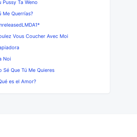
u Pussy Ta Weno
ú Me Querrías?
nreleasedLMDA1*
oulez Vous Coucher Avec Moi
apiadora
a Noi
o Sé Que Tú Me Quieres
Qué es el Amor?