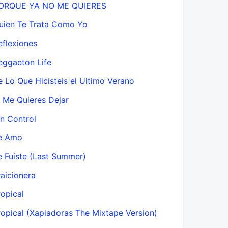
ORQUE YA NO ME QUIERES
uien Te Trata Como Yo
eflexiones
eggaeton Life
e Lo Que Hicisteis el Ultimo Verano
i Me Quieres Dejar
in Control
e Amo
e Fuiste (Last Summer)
raicionera
ropical
ropical (Xapiadoras The Mixtape Version)