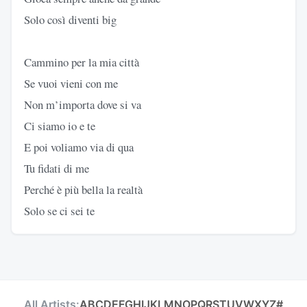
Solo così diventi big
Cammino per la mia città
Se vuoi vieni con me
Non m’importa dove si va
Ci siamo io e te
E poi voliamo via di qua
Tu fidati di me
Perché è più bella la realtà
Solo se ci sei te
All Artists:
A
B
C
D
E
F
G
H
I
J
K
L
M
N
O
P
Q
R
S
T
U
V
W
X
Y
Z
#