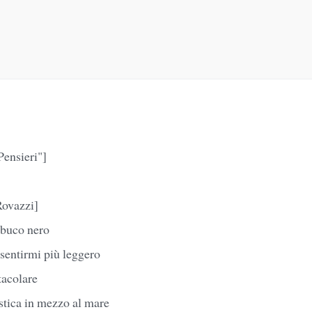
Pensieri"]
Rovazzi]
 buco nero
sentirmi più leggero
acolare
astica in mezzo al mare