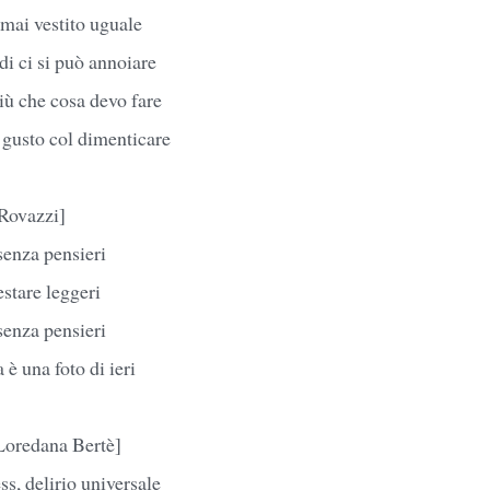
 mai vestito uguale
di ci si può annoiare
iù che cosa devo fare
 gusto col dimenticare
 Rovazzi]
senza pensieri
estare leggeri
senza pensieri
è una foto di ieri
 Loredana Bertè]
ess, delirio universale