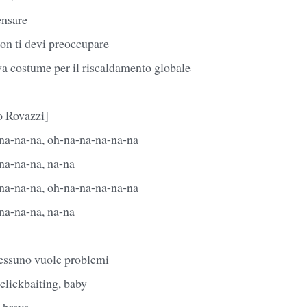
ensare
non ti devi preoccupare
va costume per il riscaldamento globale
o Rovazzi]
na-na-na, oh-na-na-na-na-na
na-na-na, na-na
na-na-na, oh-na-na-na-na-na
na-na-na, na-na
nessuno vuole problemi
clickbaiting, baby
 brava