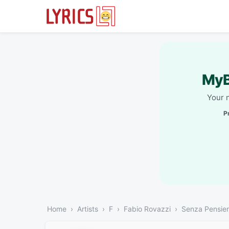
MyB
Your 
P
Home
Artists
F
Fabio Rovazzi
Senza Pensier