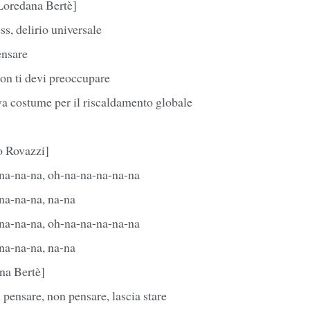
 Loredana Bertè]
ess, delirio universale
ensare
non ti devi preoccupare
va costume per il riscaldamento globale
o Rovazzi]
na-na-na, oh-na-na-na-na-na
na-na-na, na-na
na-na-na, oh-na-na-na-na-na
na-na-na, na-na
na Bertè]
pensare, non pensare, lascia stare