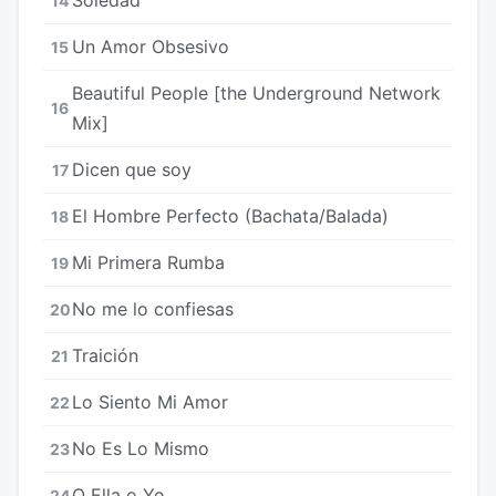
14
Un Amor Obsesivo
15
Beautiful People [the Underground Network
16
Mix]
Dicen que soy
17
El Hombre Perfecto (Bachata/Balada)
18
Mi Primera Rumba
19
No me lo confiesas
20
Traición
21
Lo Siento Mi Amor
22
No Es Lo Mismo
23
O Ella o Yo
24