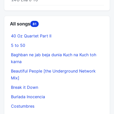
All songs
81
40 Oz Quartet Part II
5 to 50
Baghban ne jab beja dunia Kuch na Kuch toh
karna
Beautiful People [the Underground Network
Mix]
Break it Down
Burlada Inocencia
Costumbres