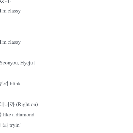
I'm classy
I'm classy
 Seonyou, Hyeju]
셔 blink
까 (Right on)
ke a diamond
 tryin'