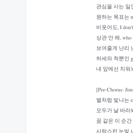
관심을 사는 일
원하는 목표는 num
비웃어도, I don't 
상관 안 해, who 
보여줄게 난리 
허세와 척뿐인 gi
내 앞에선 치워
[Pre-Chorus: Jim
별처럼 빛나는 e
모두가 날 바라봐 
꿈 같은 이 순간 ma
사랑스런 눈빛 나