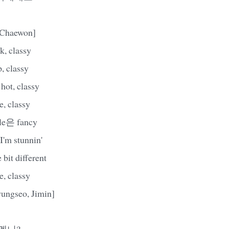
 Chaewon]
 classy
classy
hot, classy
 classy
e은 fancy
 stunnin'
it different
 classy
ungseo, Jimin]
겠니?