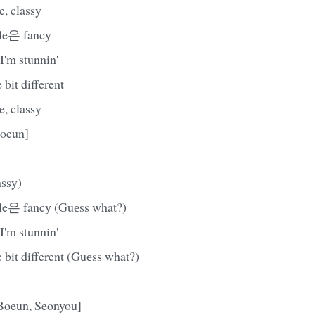
 classy
e은 fancy
 stunnin'
it different
 classy
Boeun]
ssy)
은 fancy (Guеss what?)
 stunnin'
t different (Guеss what?)
Boeun, Seonyou]