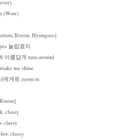
ver)
er (Wow)
aewon, Riwon, Hyungseo]
yes 놀랍겠지
아름답게 turn around
ke me shine
에게로 zoom in
 Riwon]
 classy
classy
hot, classy