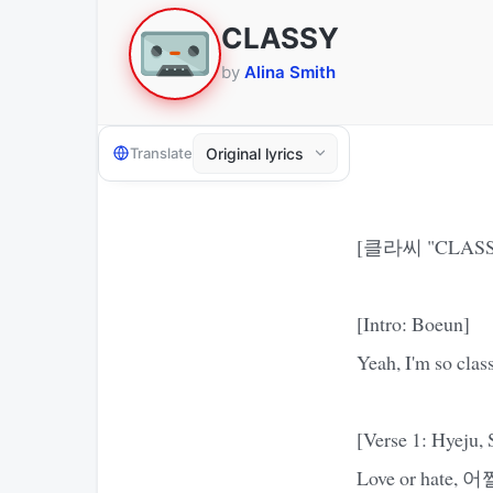
CLASSY
by
Alina Smith
Translate
[클라씨 "CLAS
[Intro: Boeun]
Yeah, I'm so clas
[Verse 1: Hyeju,
Love or hate,