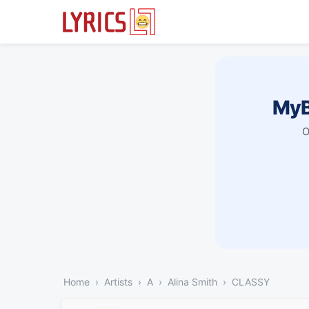
MyB
O
Home
Artists
A
Alina Smith
CLASSY