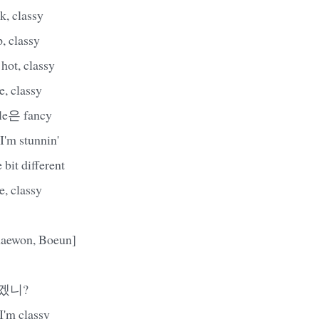
 classy
classy
hot, classy
 classy
e은 fancy
 stunnin'
it different
 classy
haewon, Boeun]
겠니?
I'm classy