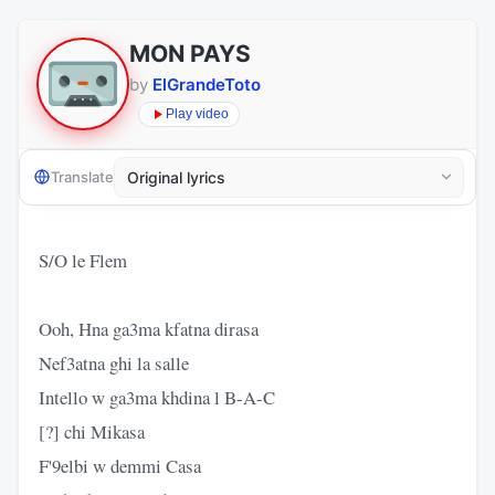
MON PAYS
by
ElGrandeToto
Play video
Translate
S/O le Flem
Ooh, Hna ga3ma kfatna dirasa
Nef3atna ghi la salle
Intello w ga3ma khdina l B-A-C
[?] chi Mikasa
F'9elbi w demmi Casa