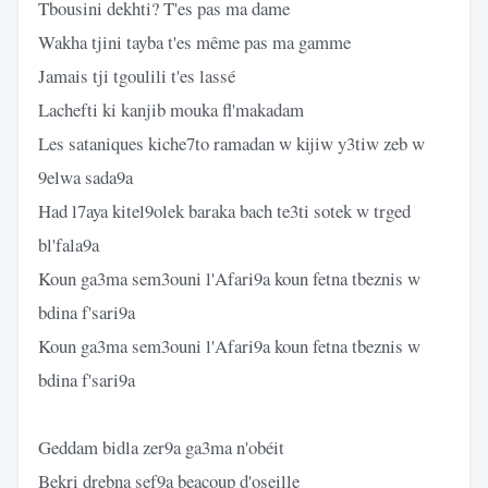
Tbousini dekhti? T'es pas ma dame
Wakha tjini tayba t'es même pas ma gamme
Jamais tji tgoulili t'es lassé
Lachefti ki kanjib mouka fl'makadam
Les sataniques kiche7to ramadan w kijiw y3tiw zeb w
9elwa sada9a
Had l7aya kitel9olek baraka bach te3ti sotek w trged
bl'fala9a
Koun ga3ma sem3ouni l'Afari9a koun fetna tbeznis w
bdina f'sari9a
Koun ga3ma sem3ouni l'Afari9a koun fetna tbeznis w
bdina f'sari9a
Geddam bidla zer9a ga3ma n'obéit
Bekri drebna sef9a beacoup d'oseille