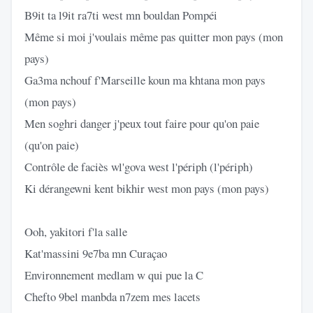
B9it ta l9it ra7ti west mn bouldan Pompéi
Même si moi j'voulais même pas quitter mon pays (mon
pays)
Ga3ma nchouf f'Marseille koun ma khtana mon pays
(mon pays)
Men soghri danger j'peux tout faire pour qu'on paie
(qu'on paie)
Contrôle de faciès wl'gova west l'périph (l'périph)
Ki dérangewni kent bikhir west mon pays (mon pays)
Ooh, yakitori f'la salle
Kat'massini 9e7ba mn Curaçao
Environnement medlam w qui pue la C
Chefto 9bel manbda n7zem mes lacets