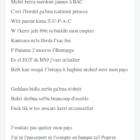
Mchit berra merdoni jaunes à BAC
C'est l'bordel ga3ma tcalmini pétassa
Wlit parent kima T-U-P-A-C
W l'kerri jefe b9it ta buildit mon empire
Kantsara m3a lferda f'sac feu
F Paname 2 mocros f'Bentayga
Es el EGT de BNJ j'vais m'tailler
Ba9i kan vesqui l'3ettaya li baghini ntched west mon pays
Geddam bidla zer9a ga3ma n'obéit
Bekri drebna sef9a beaucoup d'oseille
Fuck lik w tes avocats kerri m'conseiller
J'voulais pas quitter mon pays
J'ai ni l'passеport ni l'compte en banque ta3 Popеye