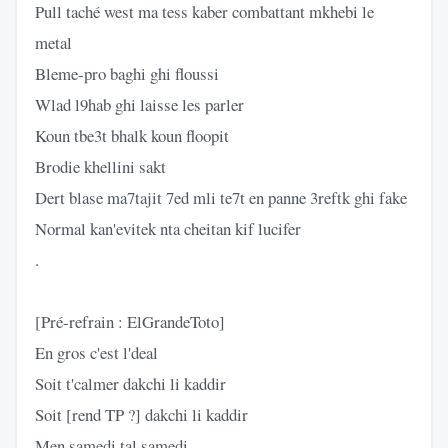
Pull taché west ma tess kaber combattant mkhebi le
metal
Bleme-pro baghi ghi floussi
Wlad l9hab ghi laisse les parler
Koun tbe3t bhalk koun floopit
Brodie khellini sakt
Dert blase ma7tajit 7ed mli te7t en panne 3reftk ghi fake
Normal kan'evitek nta cheitan kif lucifer
.
[Pré-refrain : ElGrandeToto]
En gros c'est l'deal
Soit t'calmer dakchi li kaddir
Soit [rend TP ?] dakchi li kaddir
Men samedi tal samedi