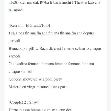
Tle3ti kter mn dak l97ba li bach tmchi l Theatro katsena
tal mardi
[Refrain : ElGrandeToto]
J'sais pas fin ana fin ana fin ana fin ana fin ana depuis
samedi
Beaucoup s-pill w Bacardi, c'est l'même scénario chaque
samedi
7na tzadina fennana fennana fennana fennana fennana
chaque samedi
Concert showcase wla pool party
Malette en vingt minutes j'suis parti
[Couplet 2 : Shaw]
Derna blassa blama nsigniw aucun deal