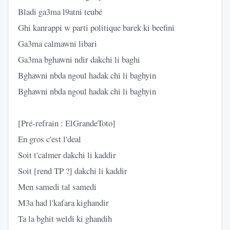
Bladi ga3ma l9atni teubé
Ghi kanrappi w parti politique barek ki beefini
Ga3ma calmawni libari
Ga3ma bghawni ndir dakchi li baghi
Bghawni nbda ngoul hadak chi li baghyin
Bghawni nbda ngoul hadak chi li baghyin
[Pré-refrain : ElGrandeToto]
En gros c'est l'deal
Soit t'calmer dakchi li kaddir
Soit [rend TP ?] dakchi li kaddir
Men samedi tal samedi
M3a had l'kafara kighandir
Ta la bghit weldi ki ghandih