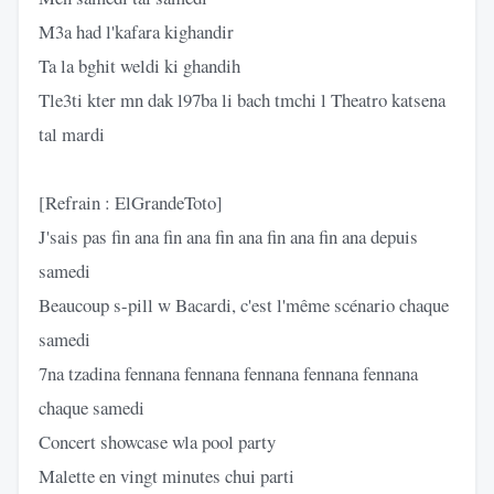
M3a had l'kafara kighandir
Ta la bghit weldi ki ghandih
Tle3ti kter mn dak l97ba li bach tmchi l Theatro katsena
tal mardi
[Refrain : ElGrandeToto]
J'sais pas fin ana fin ana fin ana fin ana fin ana depuis
samedi
Beaucoup s-pill w Bacardi, c'est l'même scénario chaque
samedi
7na tzadina fennana fennana fennana fennana fennana
chaque samedi
Concert showcase wla pool party
Malette en vingt minutes chui parti