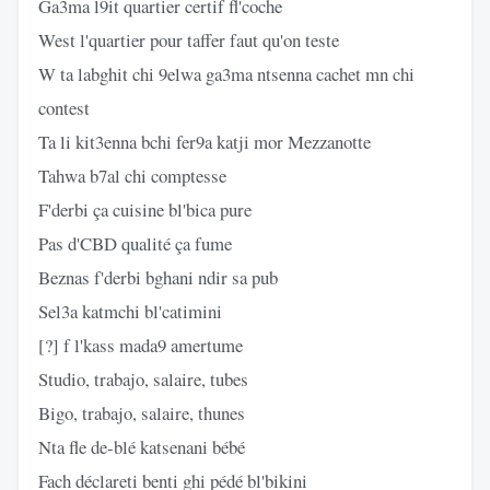
Ga3ma l9it quartier certif fl'coche
West l'quartier pour taffer faut qu'on teste
W ta labghit chi 9elwa ga3ma ntsenna cachet mn chi
contest
Ta li kit3enna bchi fer9a katji mor Mezzanotte
Tahwa b7al chi comptesse
F'derbi ça cuisine bl'bica pure
Pas d'CBD qualité ça fume
Beznas f'derbi bghani ndir sa pub
Sel3a katmchi bl'catimini
[?] f l'kass mada9 amertume
Studio, trabajo, salaire, tubes
Bigo, trabajo, salaire, thunes
Nta fle de-blé katsenani bébé
Fach déclareti benti ghi pédé bl'bikini