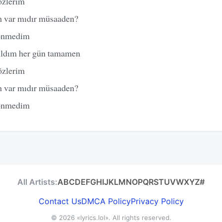
özlerim
 var mıdır müsaaden?
dönmedim
ıldım her gün tamamen
özlerim
 var mıdır müsaaden?
dönmedim
All Artists:
A
B
C
D
E
F
G
H
I
J
K
L
M
N
O
P
Q
R
S
T
U
V
W
X
Y
Z
#
Contact Us
DMCA Policy
Privacy Policy
© 2026
«lyrics.lol»
. All rights reserved.