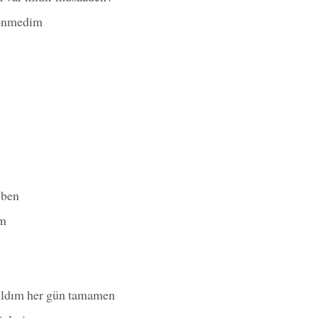
dönmedim
 ben
em
ıldım her gün tamamen