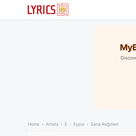
MyB
Discove
Home
Artists
E
Eypio
Sana Rağmen