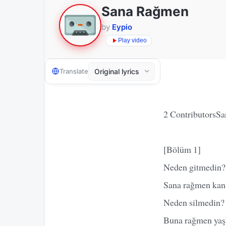
Sana Rağmen
by
Eypio
Play video
Translate
2 ContributorsSa
[Bölüm 1]
Neden gitmedin?
Sana rağmen kanl
Neden silmedin?
Buna rağmen yaş