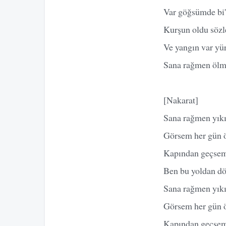
Var göğsümde bi'
Kurşun oldu sözl
Ve yangın var y
Sana rağmen öl
[Nakarat]
Sana rağmen yık
Görsem her gün 
Kapından geçsem
Ben bu yoldan 
Sana rağmen yık
Görsem her gün 
Kapından geçsem