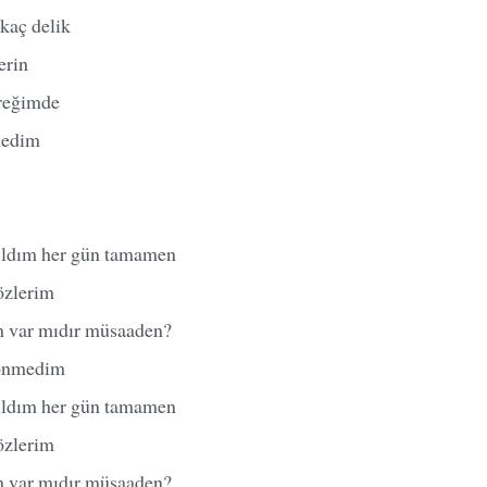
kaç delik
erin
üreğimde
medim
ıldım her gün tamamen
özlerim
 var mıdır müsaaden?
dönmedim
ıldım her gün tamamen
özlerim
 var mıdır müsaaden?