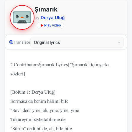
Şımarık
by
Derya Uluğ
Play video
Translate
2 ContributorsŞımarık Lyrics["Şımarık" için şarkı
sözleri]
[Bölüm 1: Derya Uluğ]
Sormasa da benim hâlimi bile
"Sev" dedi yine, ah, yine, yine, yine
Tüküreyim böyle talihime de
"Sürün" dedi bi' de, ah, bile bile