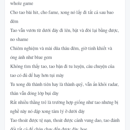
whole game
Cho tao bài hit, cho fame, xong nó lấy đi tất cả sau bao
đêm
Tao vẫn vươn từ dưới đáy đi lên, bật và đòi lại bằng được,
no shame
Chiêm nghiệm và mài dũa thâu đêm, giờ tinh khiết và
óng ánh như blue gem
Không tìm thấy tao, tao bận đi tu luyện, câu chuyện của
tao có đủ để hay hơn tụi mày
Tu xong dù thành tiên hay là thành quỷ, vẫn ẩn khỏi radar,
thân vẫn đóng lớp bụi dày
Rất nhiều thằng trẻ là trường hợp giống như tao nhưng bị
nghề này nó dập xong tâm lý ở dưới đáy
Tao thoát được tệ nạn, thoát được cảnh vung dao, tao đánh
đổi tất cả để chân chạy đến được đây, hoe