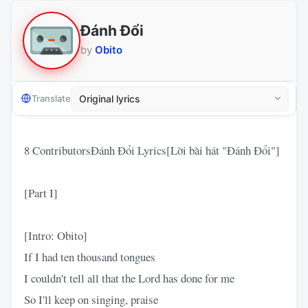
Đánh Đổi
by
Obito
Translate
8 ContributorsĐánh Đổi Lyrics[Lời bài hát "Đánh Đổi"]
[Part I]
[Intro: Obito]
If I had ten thousand tongues
I couldn't tell all that the Lord has done for me
So I'll keep on singing, praise