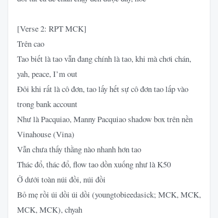
[Verse 2: RPT MCK]
Trên cao
Tao biết là tao vẫn đang chính là tao, khi mà chơi chán,
yah, peace, I’m out
Đôi khi rất là cô đơn, tao lấy hết sự cô đơn tao lấp vào
trong bank account
Như là Pacquiao, Manny Pacquiao shadow box trên nền
Vinahouse (Vina)
Vẫn chưa thấy thằng nào nhanh hơn tao
Thác đổ, thác đổ, flow tao dồn xuống như là K50
Ở dưới toàn núi đồi, núi đồi
Bỏ mẹ rồi úi dồi úi dồi (youngtobieedasick; MCK, MCK,
MCK, MCK), chyah