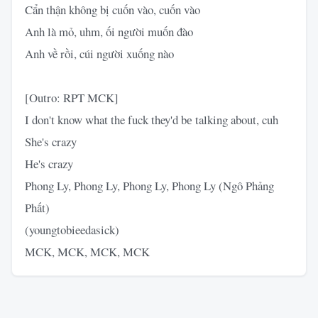
Cẩn thận không bị cuốn vào, cuốn vào
Anh là mỏ, uhm, ối người muốn đào
Anh về rồi, cúi người xuống nào
[Outro: RPT MCK]
I don't know what the fuck they'd bе talking about, cuh
She's crazy
He's crazy
Phong Ly, Phong Ly, Phong Ly, Phong Ly (Ngô Phảng
Phất)
(youngtobieedasick)
MCK, MCK, MCK, MCK