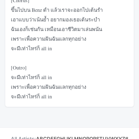
[Chorus]
ขึ้นไปบน Benz ดำ แล้วเราจะออกไปเต้นรำ
เอาแบบว่าเน้นย้ำ อยากมองเธอเต้นระบำ
ฉันเองก็เช่นกัน เหมือนเอาชีวิตมาเล่นพนัน
เพราะเพื่อความฝันฉันแลกทุกอย่าง
จะมีเท่าไหร่ก็ all in
[Outro]
จะมีเท่าไหร่ก็ all in
เพราะเพื่อความฝันฉันแลกทุกอย่าง
จะมีเท่าไหร่ก็ all in
All Artists:
A
B
C
D
E
F
G
H
I
J
K
L
M
N
O
P
Q
R
S
T
U
V
W
X
Y
Z
#