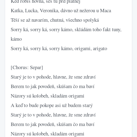
Keď robíš hovná, seš tu prd platnej
Katka, Lucka, Veronika, dávno už nežerou u Maca
Těší se až navarím, chutná, všechno spolyká
Sorry ká, sorry ká, sorry kámo, skládám toho fakt tuny,
kámo
Sorry ká, sorry ká, sorry kámo, origami, arigato
[Chorus: Separ]
Starý je to v pohode, hlavne, že sme zdraví
Berem to jak povodeň, skúšam čo ma baví
Názory sú kolobeh, skladám origami
A keď to bude pokope asi už budem starý
Starý je to v pohode, hlavne, že sme zdraví
Berem to jak povodeň, skúšam čo ma baví
Názory sú kolobeh, skladám origami