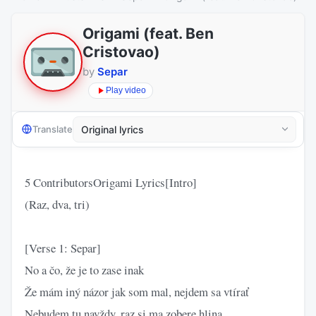
Origami (feat. Ben
Cristovao)
by
Separ
Play video
Translate
5 ContributorsOrigami Lyrics[Intro]
(Raz, dva, tri)
[Verse 1: Separ]
No a čo, že je to zase inak
Že mám iný názor jak som mal, nejdem sa vtírať
Nebudem tu navždy, raz si ma zobere hlina