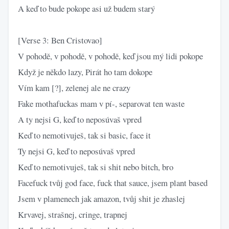
A keď to bude pokope asi už budem starý
[Verse 3: Ben Cristovao]
V pohodě, v pohodě, v pohodě, keď jsou mý lidi pokope
Když je někdo lazy, Pirát ho tam dokope
Vím kam [?], zelenej ale ne crazy
Fake mothafuckas mam v pí-, separovat ten waste
A ty nejsi G, keď to neposúvaš vpred
Keď to nemotivuješ, tak si basic, face it
Ty nejsi G, keď to neposúvaš vpred
Keď to nemotivuješ, tak si shit nebo bitch, bro
Facefuck tvůj god face, fuck that sauce, jsem plant based
Jsem v plamenech jak amazon, tvůj shit je zhaslej
Krvavej, strašnej, cringe, trapnej