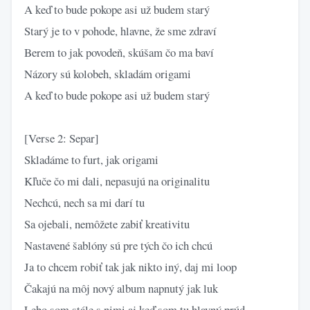
A keď to bude pokope asi už budem starý
Starý je to v pohode, hlavne, že sme zdraví
Berem to jak povodeň, skúšam čo ma baví
Názory sú kolobeh, skladám origami
A keď to bude pokope asi už budem starý
[Verse 2: Separ]
Skladáme to furt, jak origami
Kľuče čo mi dali, nepasujú na originalitu
Nechcú, nech sa mi darí tu
Sa ojebali, nemôžete zabiť kreativitu
Nastavené šablóny sú pre tých čo ich chcú
Ja to chcem robiť tak jak nikto iný, daj mi loop
Čakajú na môj nový album napnutý jak luk
Lebo som stále s nimi aj keď som tu hlavný prúd