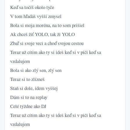
Keď sa točíš okolo tyče
V tom hľadáš vyšší zmysel
Bola si moja moréna, na to som prišiel
Ak chceš žiť YOLO, tak ži YOLO
Zbaľ si svoje veci a choď svojou cestou
Teraz už cítim ako ty si ideš keď si v piči keď sa
vzdalujem
Bola si ako zlý sen, zlý sen
Teraz si to zlízneš
Staň si dole, idem vyššej
Dám si to na replay
Celé týždne ako DJ
Teraz už cítim ako ty si ideš keď si v piči keď sa
vzdalujem