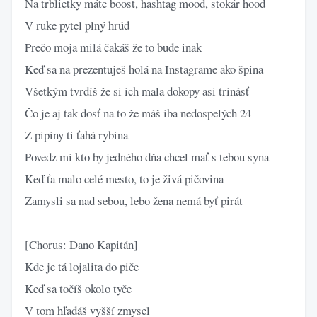
Na trblietky máte boost, hashtag mood, stokár hood
V ruke pytel plný hrúd
Prečo moja milá čakáš že to bude inak
Keď sa na prezentuješ holá na Instagrame ako špina
Všetkým tvrdíš že si ich mala dokopy asi trinásť
Čo je aj tak dosť na to že máš iba nedospelých 24
Z pipiny ti ťahá rybina
Povedz mi kto by jedného dňa chcel mať s tebou syna
Keď ťa malo celé mesto, to je živá pičovina
Zamysli sa nad sebou, lebo žena nemá byť pirát
[Chorus: Dano Kapitán]
Kde je tá lojalita do piče
Keď sa točíš okolo tyče
V tom hľadáš vyšší zmysel