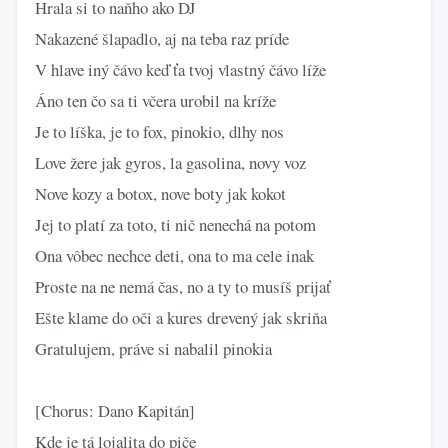
Hrala si to naňho ako DJ
Nakazené šlapadlo, aj na teba raz príde
V hlave iný čávo keď ťa tvoj vlastný čávo líže
Áno ten čo sa ti včera urobil na kríže
Je to líška, je to fox, pinokio, dlhy nos
Love žere jak gyros, la gasolina, novy voz
Nove kozy a botox, nove boty jak kokot
Jej to platí za toto, ti nič nenechá na potom
Ona vôbec nechce deti, ona to ma cele inak
Proste na ne nemá čas, no a ty to musíš prijať
Ešte klame do oči a kures drevený jak skriňa
Gratulujem, práve si nabalil pinokia
[Chorus: Dano Kapitán]
Kde je tá lojalita do piče