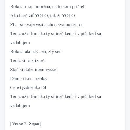
Bola si moja moréna, na to som prišiel
Ak chceš žiť YOLO, tak ži YOLO
Zbaľ si svoje veci a choď svojou cestou
Teraz už cítim ako ty si ideš keď si v piči keď sa
vzdalujem
Bola si ako zlý sen, zlý sen
Teraz si to zlízneš
Staň si dole, idem vyššej
Dám si to na replay
Celé týždne ako DJ
Teraz už cítim ako ty si ideš keď si v piči keď sa
vzdalujem
[Verse 2: Separ]