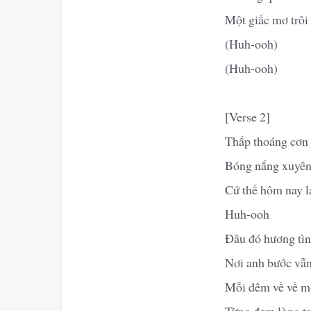
Một giấc mơ trôi
(Huh-ooh)
(Huh-ooh)
[Verse 2]
Thấp thoáng cơn 
Bóng nắng xuyên 
Cứ thế hôm nay l
Huh-ooh
Đâu đó hương tìn
Nơi anh bước vẫn
Mỗi đêm về về mộ
Từng đem lòng tr