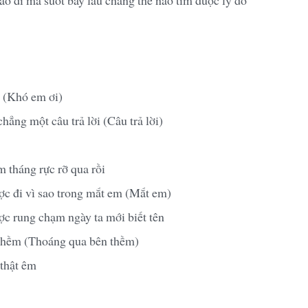
i (Khó em ơi)
chẳng một câu trả lời (Câu trả lời)
 tháng rực rỡ qua rồi
c đi vì sao trong mắt em (Mắt em)
c rung chạm ngày ta mới biết tên
thềm (Thoáng qua bên thềm)
 thật êm