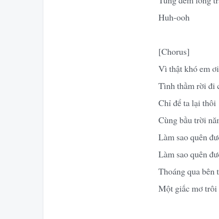
Huh-ooh
[Chorus]
Vì thật khó em ơ
Tình thầm rời đi 
Chỉ để ta lại thôi
Cùng bầu trời năm
Làm sao quên đượ
Làm sao quên đượ
Thoáng qua bên 
Một giấc mơ trôi