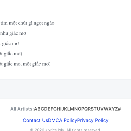
 tim một chút gì ngọt ngào
 như giấc mơ
t giấc mơ
t giấc mơ)
t giấc mơ, một giấc mơ)
All Artists:
A
B
C
D
E
F
G
H
I
J
K
L
M
N
O
P
Q
R
S
T
U
V
W
X
Y
Z
#
Contact Us
DMCA Policy
Privacy Policy
© 2026
«lyrics.lol»
. All rights reserved.