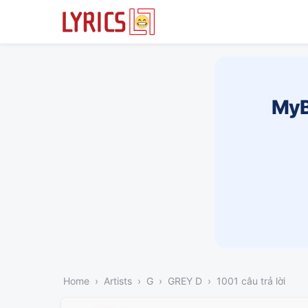
MyB
Home
Artists
G
GREY D
1001 câu trả lời