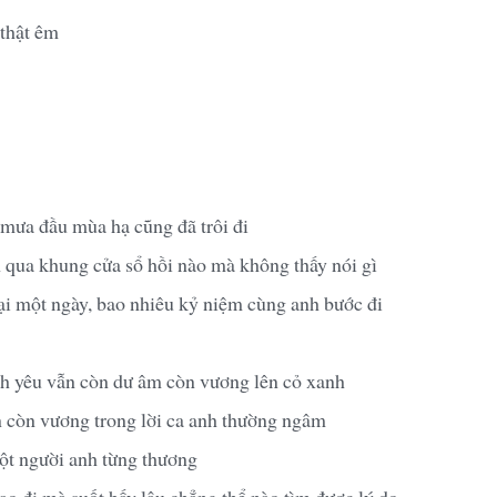
 thật êm
mưa đầu mùa hạ cũng đã trôi đi
qua khung cửa sổ hồi nào mà không thấy nói gì
ại một ngày, bao nhiêu kỷ niệm cùng anh bước đi
h yêu vẫn còn dư âm còn vương lên cỏ xanh
 còn vương trong lời ca anh thường ngâm
t người anh từng thương
ao đi mà suốt bấy lâu chẳng thể nào tìm được lý do