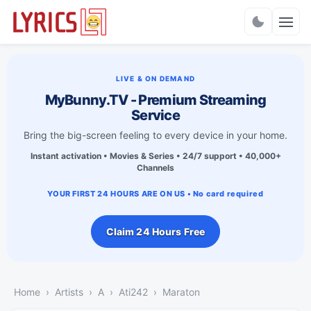
Charts
LIVE & ON DEMAND
MyBunny.TV - Premium Streaming
Service
Bring the big-screen feeling to every device in your home.
Instant activation • Movies & Series • 24/7 support • 40,000+
Channels
YOUR FIRST 24 HOURS ARE ON US • No card required
Claim 24 Hours Free
Home
Artists
A
Ati242
Maraton