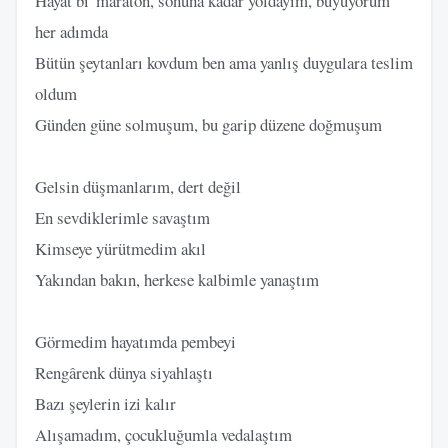
Hayat bi' maraton, sonuna kadar yoldayım, büyüyorum
her adımda
Bütün şeytanları kovdum ben ama yanlış duygulara teslim
oldum
Günden güne solmuşum, bu garip düzene doğmuşum
Gelsin düşmanlarım, dert değil
En sevdiklerimle savaştım
Kimseye yürütmedim akıl
Yakından bakın, herkese kalbimle yanaştım
Görmedim hayatımda pembeyi
Rengârenk dünya siyahlaştı
Bazı şeylerin izi kalır
Alışamadım, çocukluğumla vedalaştım