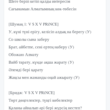
Шеге беріп кетіп қалды интересім
Сағынамын Алматымның көк-төбесін
[Шумақ 1: V $ X V PRiNCE]
У, күні түні ерігу, келісіп алдық на берегу (У)
Со школы сына заберу
Брат, айбетпе, сенi ертең наберу (У)
Обожаю Алмату
Вайб тарату, күнде ақша жарату (У)
Әлемді бері қарату
Жақсы мен жаманды оңай ажырату (У)
[Бридж: V $ X V PRiNCE]
Төрт дөңгелектер, түңгі көбелектер
Қаланы айналып әрі бері жүрсің нестеп?