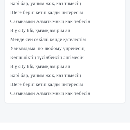
Бәрі бар, уайым жоқ, көз тимесің
Шеге беріп кетіп қалды интересім
Сағынамын Алматымның көк-төбесін
Big city life, қызық өмірім ай
Менде сен секілді кейде қателестім
Уайымдама, по-любому үйренесің
Көпшіліктің түсінбейсің әңгімесін
Big city life, қызық өмірім ай
Бәрі бар, уайым жоқ, көз тимесің
Шеге беріп кетіп қалды интересім
Сағынамын Алматымның көк-төбесін