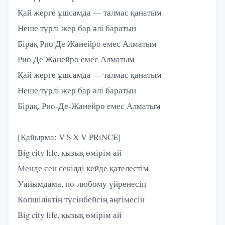
Қай жерге ұшсамда — талмас қанатым
Неше түрлі жер бар әлі баратын
Бірақ Рио Де Жанейро емес Алматым
Рио Де Жанейро емес Алматым
Қай жерге ұшсамда — талмас қанатым
Неше түрлі жер бар әлі баратын
Бірақ, Рио-Де-Жанейро емес Алматым
[Қайырма: V $ X V PRiNCE]
Big city life, қызық өмірім ай
Менде сен секілді кейде қателестім
Уайымдама, по-любому үйренесің
Көпшіліктің түсінбейсің әңгімесін
Big city life, қызық өмірім ай