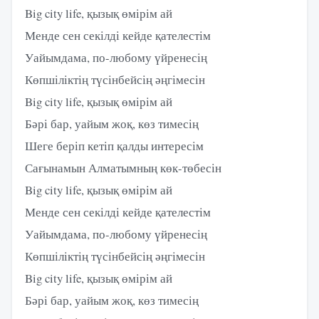
Big city life, қызық өмірім ай
Менде сен секілді кейде қателестім
Уайымдама, по-любому үйренесің
Көпшіліктің түсінбейсің әңгімесін
Big city life, қызық өмірім ай
Бәрі бар, уайым жоқ, көз тимесің
Шеге беріп кетіп қалды интересім
Сағынамын Алматымның көк-төбесін
Big city life, қызық өмірім ай
Менде сен секілді кейде қателестім
Уайымдама, по-любому үйренесің
Көпшіліктің түсінбейсің әңгімесін
Big city life, қызық өмірім ай
Бәрі бар, уайым жоқ, көз тимесің