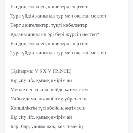
Екі дөңгелекпен, көшелерді зерттеп
Тура үйдің жанында тур мен оқыған мектеп
Төрт дөңгелектер, түңгі көбелектер
Қаланы айналып әрі бері жүрсің нестеп?
Екі дөңгелекпен, көшелерді зерттеп
Тура үйдің жанында тур мен оқыған мектеп
[Қайырма: V $ X V PRiNCE]
Big city life, қызық өмірім ай
Менде сен секілді кейде қателестім
Уайымдама, по-любому үйренесің
Көпшіліктің түсінбейсің әңгімесін
Big city life, қызық өмірім ай
Бәрі бар, уайым жоқ, көз тимесің