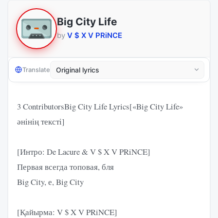
Big City Life
by
V $ X V PRiNCE
Translate
3 ContributorsBig City Life Lyrics[«Big City Life»
әнінің тексті]
[Интро: De Lacure & V $ X V PRiNCE]
Первая всегда топовая, бля
Big City, е, Big City
[Қайырма: V $ X V PRiNCE]