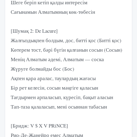
Шеге беріп кетіп қалды интересім
Сағынамын Алматымның көк-төбесін
[Шумақ 2: De Lacure]
Жалғыздықпен болдым, дос, битті қос (Битті қос)
Көтерем тост, бәрі бүгін қалғанын сосын (Сосын)
Менің Алматым әдемі, Алматым — соска
Жүруге болмайды бос (Бос)
Ақпен қара аралас, таулардың жағасы
Бір рет келесін, сосын мәңгіге қаласын
Тағдырмен арпаласып, күресіп, бақыт аласын
Тап-таза қалаласып, мені осыннан табасын
[Бридж: V $ X V PRiNCE]
Рио-Де-Жанейро емес Алматым