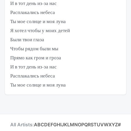
И в тот день из-за нас
Расплакались небеса
Ты мое солнце и моя луна
Я хотел чтобы у моих детей
Были твои глаза
Чтобы рядом были мы
Прямо как гром и гроза
И в тот день из-за нас
Расплакались небеса
Ты мое солнце и моя луна
All Artists:
A
B
C
D
E
F
G
H
I
J
K
L
M
N
O
P
Q
R
S
T
U
V
W
X
Y
Z
#