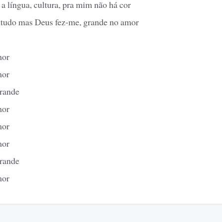
a língua, cultura, pra mim não há cor
tudo mas Deus fez-me, grande no amor
mor
mor
grande
mor
mor
mor
grande
mor