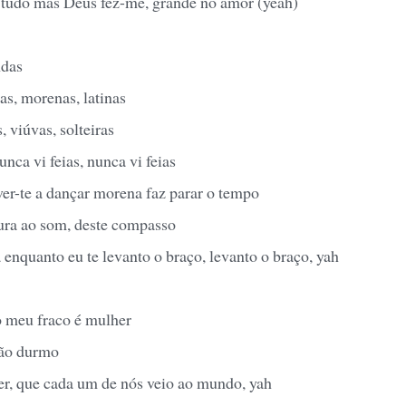
tudo mas Deus fez-me, grande no amor (yeah)
ndas
as, morenas, latinas
 viúvas, solteiras
unca vi feias, nunca vi feias
ver-te a dançar morena faz parar o tempo
ura ao som, deste compasso
enquanto eu te levanto o braço, levanto o braço, yah
 meu fraco é mulher
ão durmo
r, que cada um de nós veio ao mundo, yah