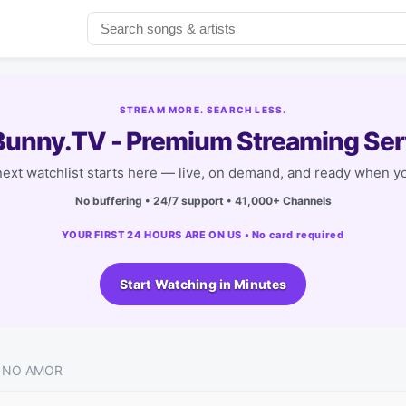
STREAM MORE. SEARCH LESS.
unny.TV - Premium Streaming Ser
next watchlist starts here — live, on demand, and ready when yo
No buffering • 24/7 support • 41,000+ Channels
YOUR FIRST 24 HOURS ARE ON US • No card required
Start Watching in Minutes
 NO AMOR