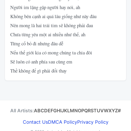
Người im lặng gặp người hay nói, ah
Không bên cạnh ai quá lâu giống như này đâu
Nên mong là hai trái tim sẽ không phải đau
Chưa từng yêu một ai nhiều như thế, ah
Từng cố bỏ đi nhưng đâu dễ
Nếu thế giới kia có mong chúng ta chia đôi
Sẽ luôn có anh phía sau cùng em
Thề không để gì phải đổi thay
All Artists:
A
B
C
D
E
F
G
H
I
J
K
L
M
N
O
P
Q
R
S
T
U
V
W
X
Y
Z
#
Contact Us
DMCA Policy
Privacy Policy