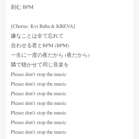
刻む BPM
[Chorus: Kvi Baba & KREVA]
嫌なことは全て忘れて
合わせる君とBPM (BPM)
一生に一度の夜だから (夜だから)
隣で聴かせて同じ音楽を
Please don’t stop the music
Please don’t stop the music
Please don’t stop the music
Please don’t stop the music
Please don’t stop the music
Please don’t stop the music
Please don’t stop the music