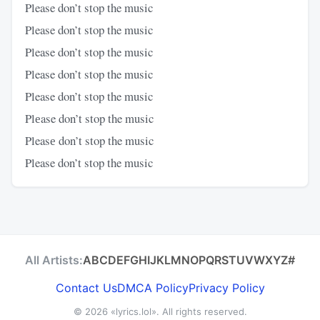
Please don’t stop the music
Please don’t stop the music
Please don’t stop the music
Please don’t stop the music
Please don’t stop the music
Plеase don’t stop the music
Pleasе don’t stop the music
Please don’t stop the music
All Artists:
A
B
C
D
E
F
G
H
I
J
K
L
M
N
O
P
Q
R
S
T
U
V
W
X
Y
Z
#
Contact Us
DMCA Policy
Privacy Policy
© 2026
«lyrics.lol»
. All rights reserved.