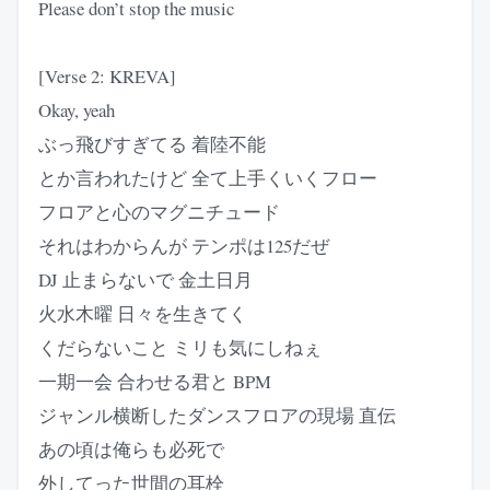
Please don’t stop the music
[Verse 2: KREVA]
Okay, yeah
ぶっ飛びすぎてる 着陸不能
とか言われたけど 全て上手くいくフロー
フロアと心のマグニチュード
それはわからんが テンポは125だぜ
DJ 止まらないで 金土日月
火水木曜 日々を生きてく
くだらないこと ミリも気にしねぇ
一期一会 合わせる君と BPM
ジャンル横断したダンスフロアの現場 直伝
あの頃は俺らも必死で
外してった世間の耳栓