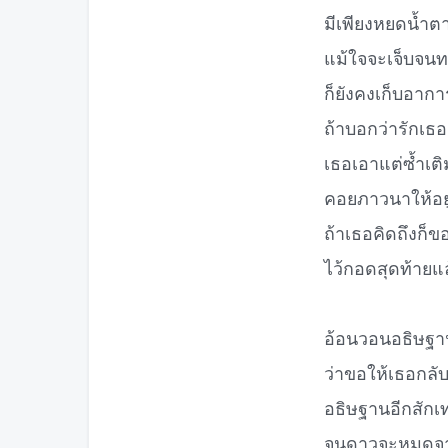
มีเพียงหยดน้ำต
แม้ใจจะเจ็บจน
ก็ยังคงเก็บอาการ
ถ้าบอกว่ารักเธ
เธอเอาแต่ซ้ำเติ
คอยภาวนาให้อย
ถ้าเธอคิดถึงก็
ไว้กอดสุดท้ายแ
อ้อนวอนอธิษฐาน
ว่าขอให้เธอกลั
อธิษฐานอีกสักเท
จนดาวจะหมดจาก