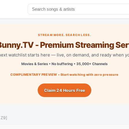
STREAM MORE. SEARCH LESS.
unny.TV - Premium Streaming Ser
next watchlist starts here — live, on demand, and ready when yo
Movies & Series • No buffering • 35,000+ Channels
COMPLIMENTARY PREVIEW • Start watching with zero pressure
Claim 24 Hours Free
 Z9]