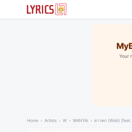
MyB
Your 
Home
Artists
W
WANYAi
ดาวตก (Wish) [feat.