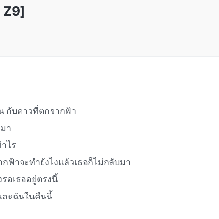
 Z9]
 กับดาวที่ตกจากฟ้า
บมา
่าไร
ฟ้าจะทำยังไงแล้วเธอก็ไม่กลับมา
รอเธออยู่ตรงนี้
และฉันในคืนนี้