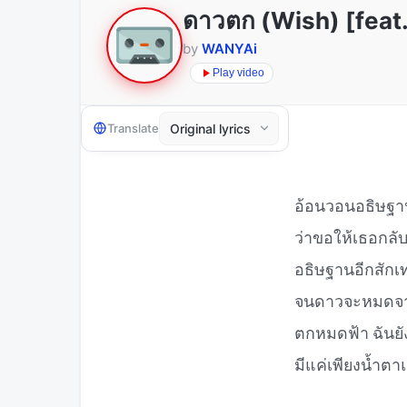
ดาวตก (Wish) [feat.
by
WANYAi
Play video
Translate
อ้อนวอนอธิษฐาน
ว่าขอให้เธอกลั
อธิษฐานอีกสักเท
จนดาวจะหมดจาก
ตกหมดฟ้า ฉันยัง
มีแค่เพียงน้ำตา