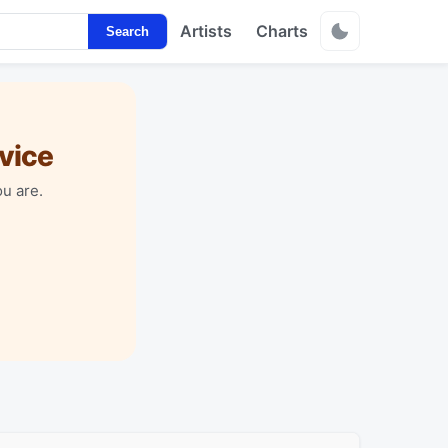
Artists
Charts
Search
vice
u are.