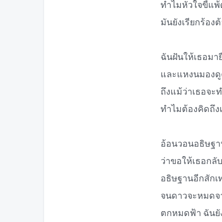
ทำไมหัวใจขี้แพ้
มันยังเรียกร้อง
ฉันฝันให้เธอมายื
และแหงนมองดูด
ถึงแม้ว่าเธอจะท
ทำไมต้องคิดถึง
อ้อนวอนอธิษฐาน
ว่าขอให้เธอกลั
อธิษฐานอีกสักเท
จนดาวจะหมดจาก
ตกหมดฟ้า ฉันยัง