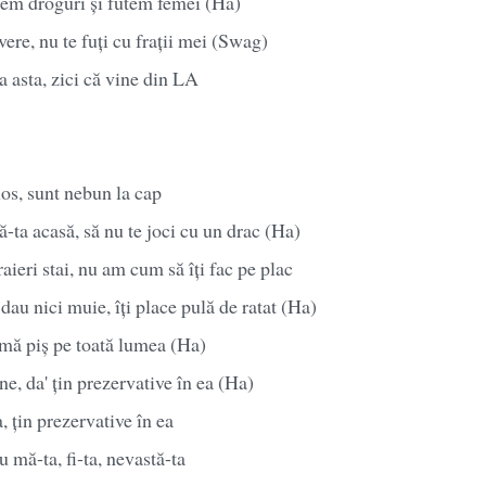
dem droguri și futem femei (Ha)
ere, nu te fuți cu frații mei (Swag)
a asta, zici că vine din LA
los, sunt nebun la cap
ă-ta acasă, să nu te joci cu un drac (Ha)
aieri stai, nu am cum să îți fac pe plac
dau nici muie, îți place pulă de ratat (Ha)
, mă piș pe toată lumea (Ha)
e, da' țin prezervative în ea (Ha)
, țin prezervative în ea
u mă-ta, fi-ta, nevastă-ta