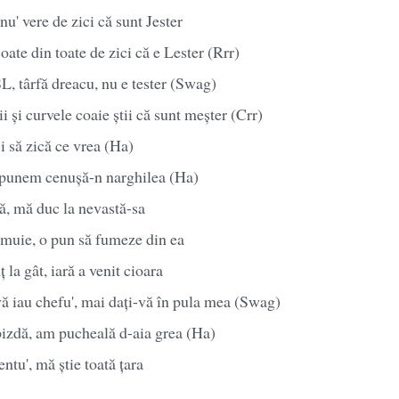
nu' vere de zici că sunt Jester
ate din toate de zici că e Lester (Rrr)
, târfă dreacu, nu e tester (Swag)
și curvele coaie știi că sunt meșter (Crr)
ă-i să zică ce vrea (Ha)
e punem cenușă-n narghilea (Ha)
ă, mă duc la nevastă-sa
 muie, o pun să fumeze din ea
 la gât, iară a venit cioara
ă iau chefu', mai dați-vă în pula mea (Swag)
pizdă, am pucheală d-aia grea (Ha)
ntu', mă știe toată țara