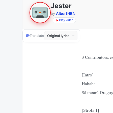
Jester
by
AlbertNBN
Play video
Translate
3 ContributorsJes
[Intro]
Hahaha
Să moară Dragoș, 
[Strofa 1]