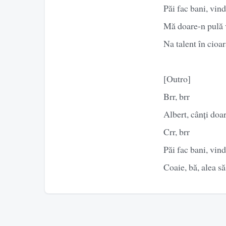
Păi fac bani, vin
Mă doare-n pulă ve
Na talent în cioar
[Outro]
Brr, brr
Albert, cânți doa
Crr, brr
Păi fac bani, vin
Coaie, bă, alea să