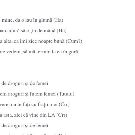
e mine, da o iau în glumă (Ha)
parc afară să o țin de mână (Ha)
la alta, ea îmi zice noapte bună (Cum?)
 ne vedem, să mă termin la ea în gură
r de droguri și de femei
dem droguri și futem femei (Tututu)
re, nu te fuți cu frații mei (Crr)
a asta, zici că vine din LA (Crr)
r de droguri și de femei