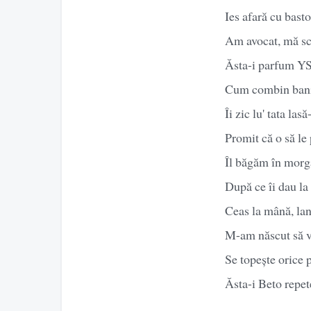
Ies afară cu basto
Am avocat, mă sco
Ăsta-i parfum YSL
Cum combin banii 
Îi zic lu' tata las
Promit că o să l
Îl băgăm în morg
După ce îi dau la
Ceas la mână, lanț
M-am născut să v
Se topește orice 
Ăsta-i Beto repete