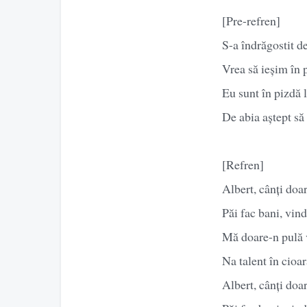
[Pre-refren]
S-a îndrăgostit d
Vrea să ieșim în 
Eu sunt în pizdă 
De abia aștept să
[Refren]
Albert, cânți doa
Păi fac bani, vin
Mă doare-n pulă ve
Na talent în cioar
Albert, cânți doa