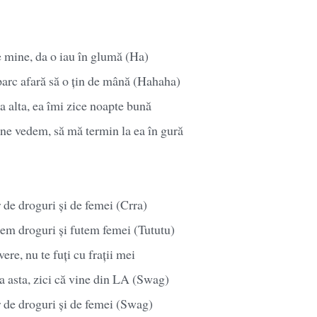
e mine, da o iau în glumă (Ha)
parc afară să o țin de mână (Hahaha)
la alta, ea îmi zice noapte bună
 ne vedem, să mă termin la ea în gură
r de droguri și de femei (Crra)
dem droguri și futem femei (Tututu)
re, nu te fuți cu frații mei
ra asta, zici că vine din LA (Swag)
r de droguri și de femei (Swag)