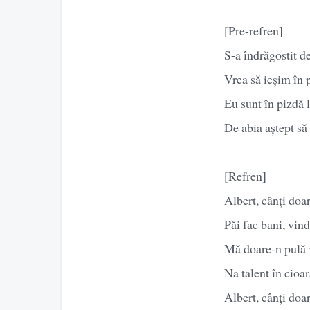
[Pre-refren]
S-a îndrăgostit d
Vrea să ieșim în 
Eu sunt în pizdă 
De abia aștept să
[Refren]
Albert, cânți doa
Păi fac bani, vin
Mă doare-n pulă ve
Na talent în cioa
Albert, cânți doa