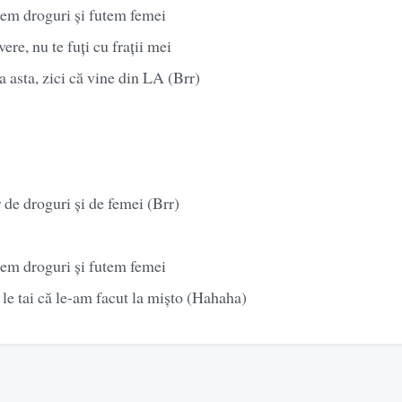
dem droguri și futem femei
re, nu te fuți cu frații mei
a asta, zici că vine din LA (Brr)
r de droguri și de femei (Brr)
dem droguri și futem femei
 le tai că le-am facut la mișto (Hahaha)