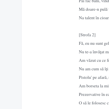
Păi fac bani, vin
Mă doare-n pulă v
Na talent în cioar
[Strofa 2]
Fă, eu nu sunt ge
Nu te-a învățat m
Am văzut cu ce fr
Nu am cum să îți 
Pistolu' pe afară
Am borseta la min
Prezervative în ea
O să le folosesc c