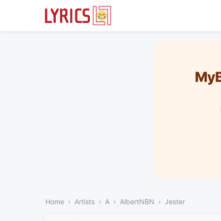
MyB
Home
Artists
A
AlbertNBN
Jester