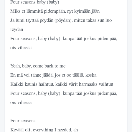
Four seasons baby (baby)
Miks et lämmitä pidempään, nyt kylmään jään
Ja lumi täyttää pöydän (pöydän), miten takas sun luo
löydän
Four seasons, baby (baby), kunpa tääl joskus pidempää,
ois vihreää
Yeah, baby, come back to me
En mä voi tänne jäädä, jos et oo täällä, koska
Kaikki kaunis haihtuu, kaikki värit harmaaks vaihtuu
Four seasons, baby (baby), kunpa tääl joskus pidempää,
ois vihreää
Four seasons
Kevääl olit everything I needеd, ah