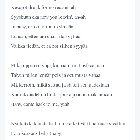
Kesäyöt drunk for no reason, ah
Syyskuun eka now you lеavin', ah-ah
Ja baby, en oo tottunu kylmään
Lupaan, etten aio sua siitä syyttää
Vaikka tiedän, et sä oot siihen syypää
Et kämppä on tyhjä, ku päätit mut hylkää, nah
Talven tullen lennät pois ja oot musta vapaa
Mä kerroin, mikä sattuu ja sä teit sen uudestaan
Kai rakkaudel on hinta, jonka joudun maksamaan
Baby, come back to me, yeah
Nyt kaikki kaunis haihtuu, kaikki värit harmaaks vaihtuu
Four seasons baby (baby)