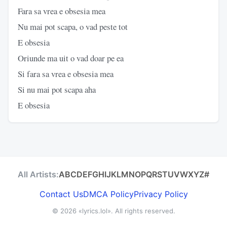
Fara sa vrea e obsesia mea
Nu mai pot scapa, o vad peste tot
E obsesia
Oriunde ma uit o vad doar pe ea
Si fara sa vrea e obsesia mea
Si nu mai pot scapa aha
E obsesia
All Artists:
A
B
C
D
E
F
G
H
I
J
K
L
M
N
O
P
Q
R
S
T
U
V
W
X
Y
Z
#
Contact Us
DMCA Policy
Privacy Policy
© 2026
«lyrics.lol»
. All rights reserved.