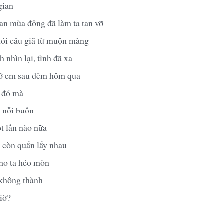
gian
an mùa đông đã làm ta tan vỡ
nói câu giã từ muộn màng
 nhìn lại, tình đã xa
hớ em sau đêm hôm qua
u đó mà
 nỗi buồn
t lần nào nữa
 còn quấn lấy nhau
cho ta héo mòn
 không thành
giờ?