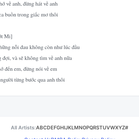
hớ về anh, đừng hát về anh
ca buồn trong giấc mơ thôi
t Mi]
hững nỗi đau không còn như lúc đầu
đợi, và sẽ không tìm về anh nữa
hớ đến em, đừng nói về em
gười từng bước qua anh thôi
All Artists:
A
B
C
D
E
F
G
H
I
J
K
L
M
N
O
P
Q
R
S
T
U
V
W
X
Y
Z
#