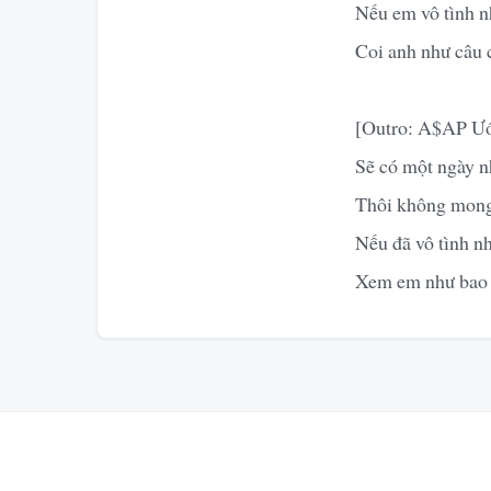
Nếu em vô tình n
Coi anh như câu 
[Outro: A$AP Ướ
Sẽ có một ngày n
Thôi không mong 
Nếu đã vô tình n
Xem em như bao n