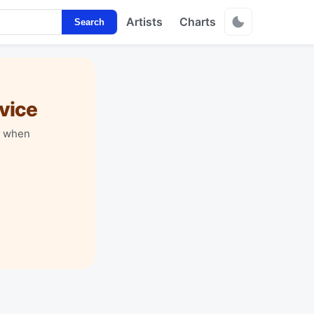
Artists
Charts
Search
vice
y when