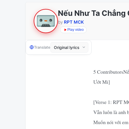
Nếu Như Ta Chẳng C
by
RPT MCK
Play video
Translate
5 ContributorsN
Ướt Mi]
[Verse 1: RPT 
Vẫn luôn là anh 
Muốn nói với em