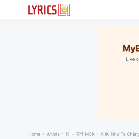
MyB
Live 
Home
Artists
R
RPT MCK
Nếu Như Ta Chẳng 