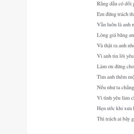
Rằng dẫu có dối 
Em đừng trách th
Vẫn luôn là anh 
Lòng giá băng anh
Và thật ra anh n
Vì anh tin lời yê
Làm ơn đừng cho
Tìm anh thêm mộ
Nếu như ta chẳng
Vì tình yêu làm 
Hẹn ước khi xưa
Thì trách ai bây 