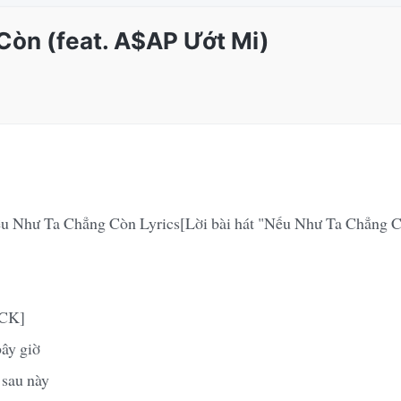
òn (feat. A$AP Ướt Mi)
ếu Như Ta Chẳng Còn Lyrics[Lời bài hát "Nếu Như Ta Chẳng C
MCK]
bây giờ
 sau này