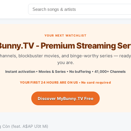
YOUR NEXT WATCHLIST
unny.TV - Premium Streaming Ser
channels, blockbuster movies, and binge-worthy series — read
you are.
Instant activation • Movies & Series • No buffering • 41,000+ Channels
YOUR FIRST 24 HOURS ARE ON US • No card required
Discover MyBunny.TV Free
Còn (feat. A$AP Ướt Mi)