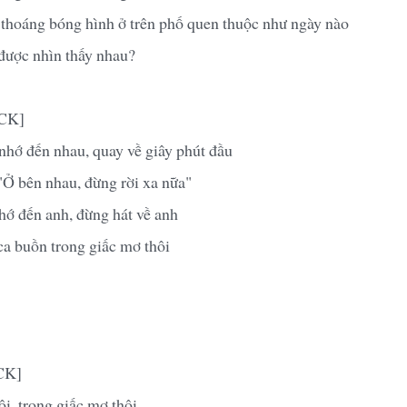
thoáng bóng hình ở trên phố quen thuộc như ngày nào
 được nhìn thấy nhau?
MCK]
nhớ đến nhau, quay về giây phút đầu
"Ở bên nhau, đừng rời xa nữa"
hớ đến anh, đừng hát về anh
ca buồn trong giấc mơ thôi
CK]
i, trong giấc mơ thôi