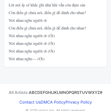
Lời nói ấy sẽ khắc ghi như khi vẫn còn đậm sâu
Còn điều gì chưa nói, điều gì để dành cho nhau?
Nói nhau nghe người ơi
Còn điều gì chưa nói, điều gì để dành cho nhau?
Nói nhau nghe người ơi (Ơi)
Nói nhau nghe người ơi (Ơi)
Nói nhau nghe người ơi (Ơi)
Nói nhau nghe— (Ơi)
All Artists:
A
B
C
D
E
F
G
H
I
J
K
L
M
N
O
P
Q
R
S
T
U
V
W
X
Y
Z
#
Contact Us
DMCA Policy
Privacy Policy
© 2026
«lyrics.lol»
. All rights reserved.