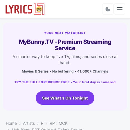
Charts
YOUR NEXT WATCHLIST
MyBunny.TV - Premium Streaming
Service
A smarter way to keep live TV, films, and series close at
hand.
Movies & Series • No buffering • 41,000+ Channels
TRY THE FULL EXPERIENCE FREE • Your first day is covered
See What’s On Tonight
Home
Artists
R
RPT MCK
Huh (feat. RPT Orijinn & Thành Draw)