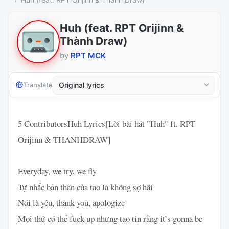
Huh (feat. RPT Orijinn &
Thành Draw)
by
RPT MCK
Translate
5 ContributorsHuh Lyrics[Lời bài hát "Huh" ft. RPT
Orijinn & THANHDRAW]
Everyday, we try, we fly
Tự nhắc bản thân của tao là không sợ hãi
Nói là yêu, thank you, apologize
Mọi thứ có thể fuck up nhưng tao tin rằng it’s gonna be