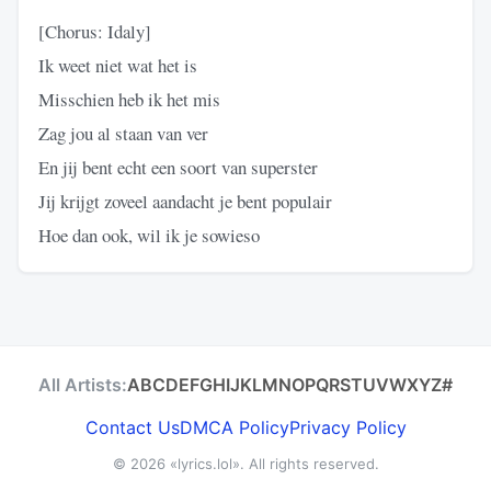
[Chorus: Idaly]
Ik weet niet wat het is
Misschien heb ik het mis
Zag jou al staan van ver
En jij bent echt een soort van superster
Jij krijgt zoveel aandacht je bent populair
Hoe dan ook, wil ik je sowieso
All Artists:
A
B
C
D
E
F
G
H
I
J
K
L
M
N
O
P
Q
R
S
T
U
V
W
X
Y
Z
#
Contact Us
DMCA Policy
Privacy Policy
© 2026
«lyrics.lol»
. All rights reserved.