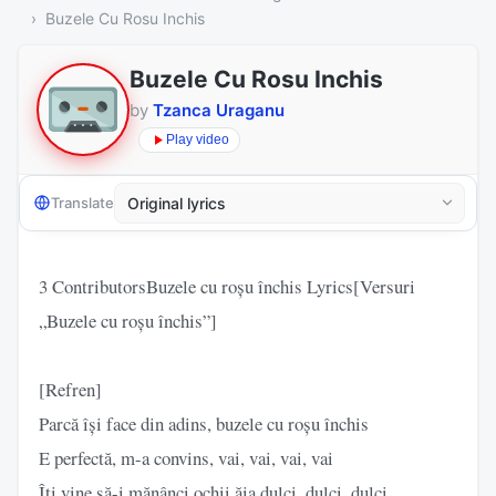
Buzele Cu Rosu Inchis
Buzele Cu Rosu Inchis
by
Tzanca Uraganu
Play video
Translate
3 ContributorsBuzele cu roșu închis Lyrics[Versuri
„Buzele cu roșu închis”]
[Refren]
Parcă își face din adins, buzele cu roșu închis
E perfectă, m-a convins, vai, vai, vai, vai
Îți vine să-i mănânci ochii ăia dulci, dulci, dulci