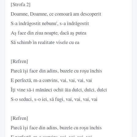
[Strofa 2]
Doamne, Doamne, ce comoară am descoperit
S-a îndrăgostit nebunu', s-a îndrăgostit
Aș face din ziua noapte, dacă aș putea
Să schimb în realitatе visele cu ea
[Refren]
Parcă își facе din adins, buzele cu roșu închis
E perfectă, m-a convins, vai, vai, vai, vai
Îți vine să-i mănânci ochii ăia dulci, dulci, dulci
S-o seduci, s-o iei, să fugi, vai, vai, vai, vai
[Refren]
Parcă își face din adins, buzele cu roșu închis
E perfectă, m-a convins, vai, vai, vai, vai